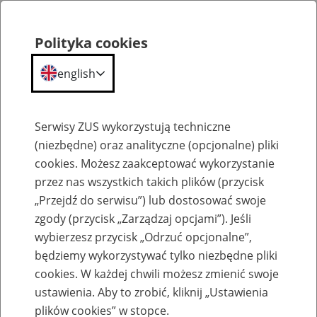
Polityka cookies
english
Menu
Search
Serwisy ZUS wykorzystują techniczne
(niezbędne) oraz analityczne (opcjonalne) pliki
cookies. Możesz zaakceptować wykorzystanie
Szkolenia
przez nas wszystkich takich plików (przycisk
„Przejdź do serwisu”) lub dostosować swoje
zgody (przycisk „Zarządzaj opcjami”). Jeśli
wybierzesz przycisk „Odrzuć opcjonalne”,
będziemy wykorzystywać tylko niezbędne pliki
cookies. W każdej chwili możesz zmienić swoje
Zaproś ZUS do siebie - zakładanie profili
ustawienia. Aby to zrobić, kliknij „Ustawienia
eZUS w siedzibie Twojej firmy
plików cookies” w stopce.