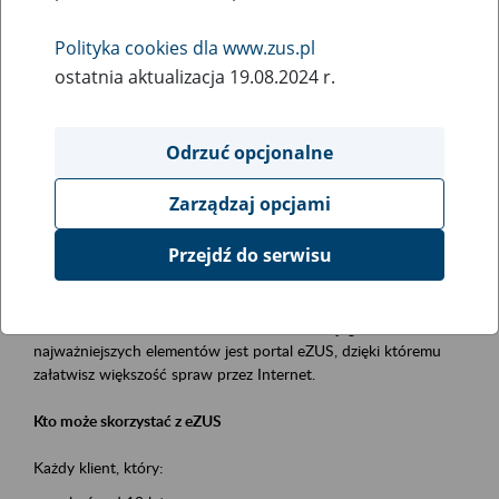
Polityka cookies dla www.zus.pl
Rodzaj wydarzenia
ostatnia aktualizacja 19.08.2024 r.
Szkolenia
Essential area
Odrzuć opcjonalne
obsługa klientów
Zarządzaj opcjami
Event description
Przejdź do serwisu
Platforma Usług Elektronicznych ZUS eZUS
to narzędzie, które ułatwia dostęp do usług świadczonych przez
Zakład Ubezpieczeń Społecznych. Jednym z jego
najważniejszych elementów jest portal eZUS, dzięki któremu
załatwisz większość spraw przez Internet.
Kto może skorzystać z eZUS
Każdy klient, który: