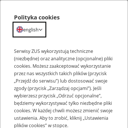
Polityka cookies
english
Menu
Search
Serwisy ZUS wykorzystują techniczne
(niezbędne) oraz analityczne (opcjonalne) pliki
cookies. Możesz zaakceptować wykorzystanie
Szkolenia
przez nas wszystkich takich plików (przycisk
„Przejdź do serwisu”) lub dostosować swoje
zgody (przycisk „Zarządzaj opcjami”). Jeśli
wybierzesz przycisk „Odrzuć opcjonalne”,
będziemy wykorzystywać tylko niezbędne pliki
cookies. W każdej chwili możesz zmienić swoje
Zaproś ZUS do siebie - zakładanie profili
ustawienia. Aby to zrobić, kliknij „Ustawienia
eZUS w siedzibie Twojej firmy
plików cookies” w stopce.