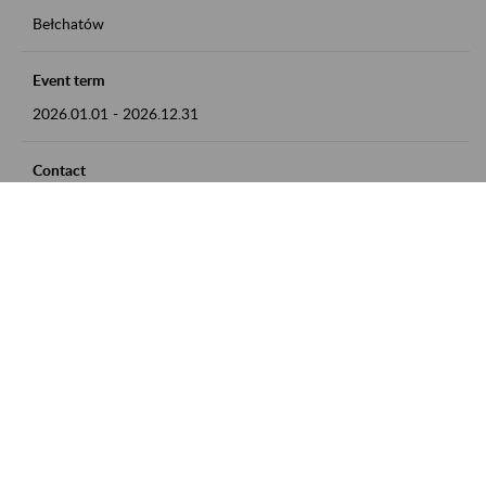
Bełchatów
Event term
2026.01.01
-
2026.12.31
Contact
zgłoszenia przyjmujemy w godz. 8:00 - 15:00, pod numerem
telefonu: 44 635 62 54
Zobacz także
Zaproś ZUS do siebie: Aktywni 50+