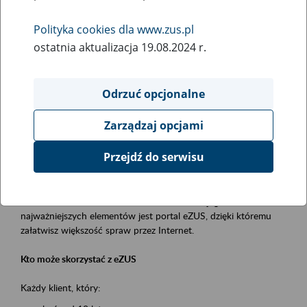
Polityka cookies dla www.zus.pl
Rodzaj wydarzenia
ostatnia aktualizacja 19.08.2024 r.
Szkolenia
Essential area
Odrzuć opcjonalne
obsługa klientów
Zarządzaj opcjami
Event description
Przejdź do serwisu
Platforma Usług Elektronicznych ZUS eZUS
to narzędzie, które ułatwia dostęp do usług świadczonych przez
Zakład Ubezpieczeń Społecznych. Jednym z jego
najważniejszych elementów jest portal eZUS, dzięki któremu
załatwisz większość spraw przez Internet.
Kto może skorzystać z eZUS
Każdy klient, który: