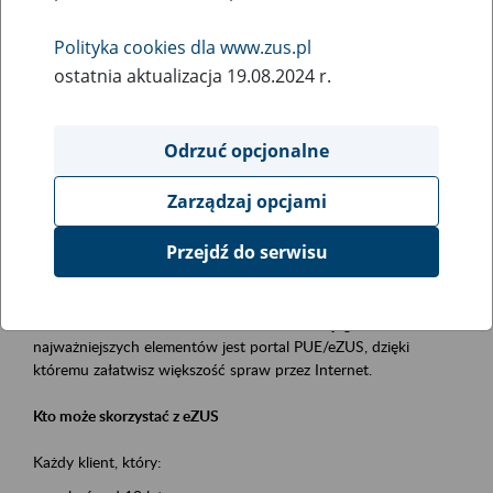
Polityka cookies dla www.zus.pl
Rodzaj wydarzenia
ostatnia aktualizacja 19.08.2024 r.
Szkolenia
Essential area
Odrzuć opcjonalne
obsługa klientów
Zarządzaj opcjami
Event description
Przejdź do serwisu
Platforma Usług Elektronicznych ZUS eZUS
to narzędzie, które ułatwia dostęp do usług świadczonych przez
Zakład Ubezpieczeń Społecznych. Jednym z jego
najważniejszych elementów jest portal PUE/eZUS, dzięki
któremu załatwisz większość spraw przez Internet.
Kto może skorzystać z eZUS
Każdy klient, który: