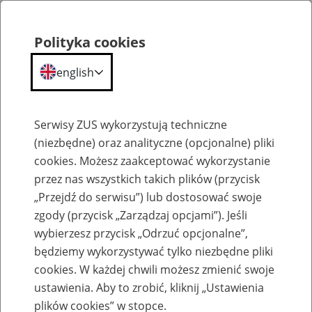
Polityka cookies
english
Menu
Search
Serwisy ZUS wykorzystują techniczne
(niezbędne) oraz analityczne (opcjonalne) pliki
cookies. Możesz zaakceptować wykorzystanie
Szkolenia
przez nas wszystkich takich plików (przycisk
„Przejdź do serwisu”) lub dostosować swoje
zgody (przycisk „Zarządzaj opcjami”). Jeśli
wybierzesz przycisk „Odrzuć opcjonalne”,
będziemy wykorzystywać tylko niezbędne pliki
cookies. W każdej chwili możesz zmienić swoje
Zaproś ZUS do siebie - zakładanie profili
ustawienia. Aby to zrobić, kliknij „Ustawienia
eZUS w siedzibie Twojej firmy
plików cookies” w stopce.