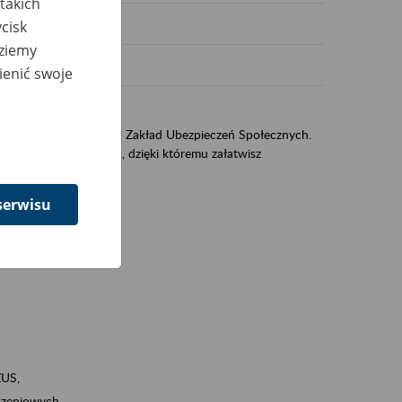
takich
cisk
dziemy
ienić swoje
US
sług świadczonych przez Zakład Ubezpieczeń Społecznych.
jest portal PUE/eZUS, dzięki któremu załatwisz
serwisu
ZUS,
zeniowych,