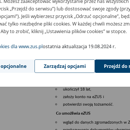
es. Możesz zaakceptować wykorzystanie przez nas wszystkich 
dzaj wydarzenia
Szkolenia
ycisk „Przejdź do serwisu”) lub dostosować swoje zgody (przy
opcjami”). Jeśli wybierzesz przycisk „Odrzuć opcjonalne”, bę
sential area
obsługa klientów
ać tylko niezbędne pliki cookies. W każdej chwili możesz zm
 Aby to zrobić, kliknij „Ustawienia plików cookies” w stopce.
ent description
Platforma Usług Elektronicznych ZUS eZ
to narzędzie, które ułatwia dostęp do u
okies dla www.zus.pl
ostatnia aktualizacja 19.08.2024 r.
Jednym z jego najważniejszych elementów 
większość spraw przez Internet.
 opcjonalne
Zarządzaj opcjami
Przejdź do 
Kto może skorzystać z eZUS
Każdy klient, który:
ukończył 18 lat,
założy konto na eZUS i
potwierdzi swoją tożsamość.
Co umożliwia eZUS
wgląd do danych zgromadzonych w 
przekazywanie dokumentów ubezpiec