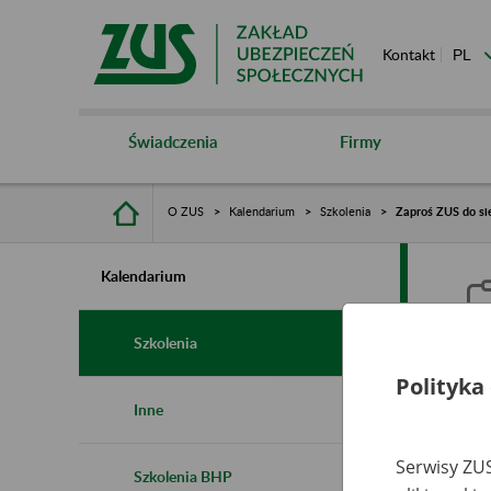
Kontakt
Świadczenia
Firmy
O ZUS
Kalendarium
Szkolenia
Zaproś ZUS do sie
Kalendarium
Szkolenia
Polityka
Z
Inne
s
Serwisy ZUS
Szkolenia BHP