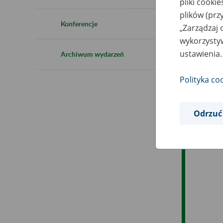
pliki cooki
Ro
plików (prz
Konferencje
„Zarządzaj 
Es
wykorzystyw
ustawienia.
Archiwum wydarzeń
Ev
Polityka co
Odrzuć