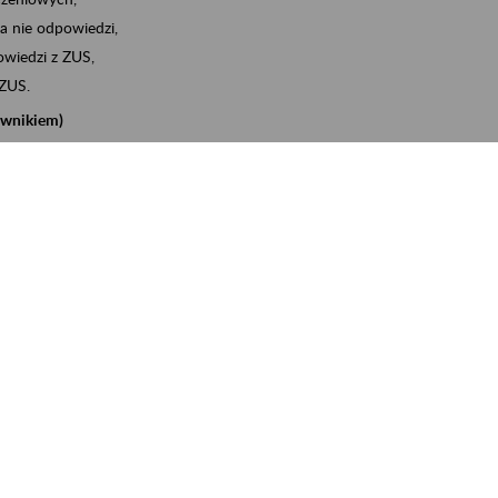
a nie odpowiedzi,
wiedzi z ZUS,
 ZUS.
cownikiem)
e na koncie w ZUS,
onta ubezpieczonego,
nych zwolnieniach lekarskich - e-ZLA
iębiorcą)
, za pomocą której m.in. zgłosisz pracownika do
 dokumenty rozliczeniowe z wykorzystaniem danych z bazy
iadczenia o niezaleganiu i odebrać go na eZUS,
swoich pracowników - e-ZLA
11A, czyli informacji o dochodach uzyskanych od ZUS lub
o obliczenia podatku przez ZUS,