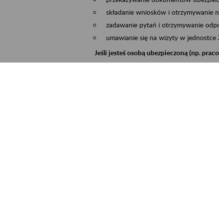
składanie wniosków i otrzymywanie n
zadawanie pytań i otrzymywanie odpo
umawianie się na wizyty w jednostce
Jeśli jesteś osobą ubezpieczoną (np. pra
możesz sprawdzić swoje dane zapisan
masz dostęp do informacji o stanie k
masz dostęp do informacji o wystawio
Jeśli jesteś płatnikiem składek (np. przeds
możesz skorzystać z aplikacji ePłatnik
ubezpieczeń, wypełnisz i przekażesz
ZUS,
możesz złożyć wniosek o wydanie zaśw
masz dostęp do zwolnień lekarskich 
Jeśli jesteś świadczeniobiorcą
masz dostęp m.in. do formularza PIT 
do formularza PIT 40A, czyli roczneg