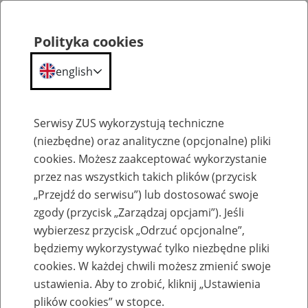
Polityka cookies
english
Menu
Search
Serwisy ZUS wykorzystują techniczne
(niezbędne) oraz analityczne (opcjonalne) pliki
cookies. Możesz zaakceptować wykorzystanie
Szkolenia
przez nas wszystkich takich plików (przycisk
„Przejdź do serwisu”) lub dostosować swoje
zgody (przycisk „Zarządzaj opcjami”). Jeśli
wybierzesz przycisk „Odrzuć opcjonalne”,
będziemy wykorzystywać tylko niezbędne pliki
cookies. W każdej chwili możesz zmienić swoje
Zaproś ZUS do siebie - zakładanie profili
ustawienia. Aby to zrobić, kliknij „Ustawienia
eZUS w siedzibie Twojej firmy
plików cookies” w stopce.