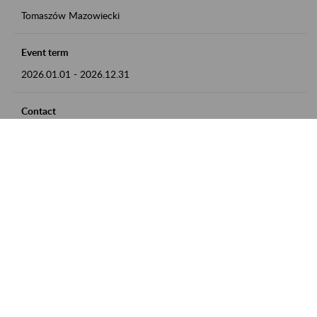
Tomaszów Mazowiecki
Event term
2026.01.01
-
2026.12.31
Contact
zgłoszenia przyjmujemy w godz. 8:00 - 15:00, pod numerem
telefonu: 44 726 36 41
Zobacz także
Zaproś ZUS do siebie: Aktywni 50+