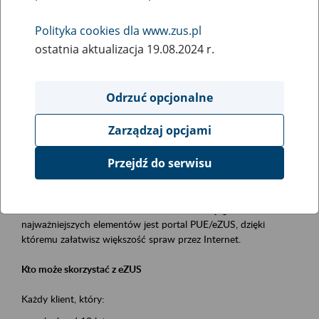
Polityka cookies dla www.zus.pl
Rodzaj wydarzenia
ostatnia aktualizacja 19.08.2024 r.
Szkolenia
Essential area
Odrzuć opcjonalne
obsługa klientów
Zarządzaj opcjami
Event description
Przejdź do serwisu
Platforma Usług Elektronicznych ZUS eZUS
to narzędzie, które ułatwia dostęp do usług świadczonych przez
Zakład Ubezpieczeń Społecznych. Jednym z jego
najważniejszych elementów jest portal PUE/eZUS, dzięki
któremu załatwisz większość spraw przez Internet.
Kto może skorzystać z eZUS
Każdy klient, który: