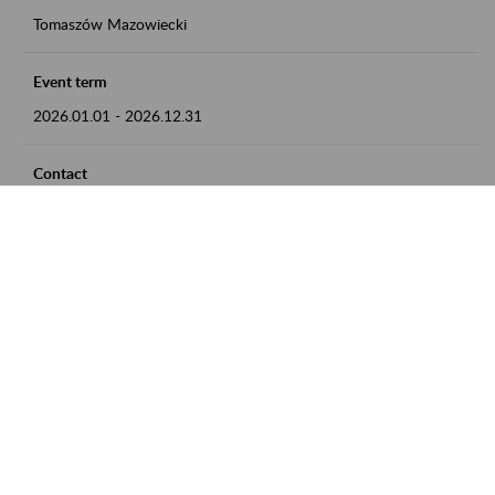
Tomaszów Mazowiecki
Event term
2026.01.01
-
2026.12.31
Contact
zgłoszenia przyjmujemy w godz. 8:00 - 15:00, pod numerem
telefonu: 44 726 36 41
Zobacz także
Zaproś ZUS do siebie: Aktywni 50+