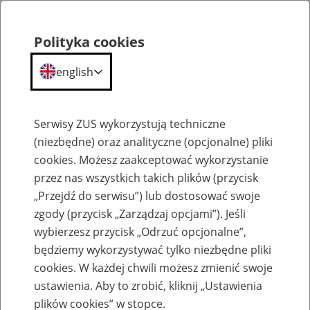
Polityka cookies
english
Menu
Search
Serwisy ZUS wykorzystują techniczne
(niezbędne) oraz analityczne (opcjonalne) pliki
cookies. Możesz zaakceptować wykorzystanie
Szkolenia
przez nas wszystkich takich plików (przycisk
„Przejdź do serwisu”) lub dostosować swoje
zgody (przycisk „Zarządzaj opcjami”). Jeśli
wybierzesz przycisk „Odrzuć opcjonalne”,
będziemy wykorzystywać tylko niezbędne pliki
cookies. W każdej chwili możesz zmienić swoje
Zaproś ZUS do siebie - zakładanie profili
ustawienia. Aby to zrobić, kliknij „Ustawienia
eZUS w siedzibie Twojej firmy
plików cookies” w stopce.