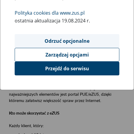
Polityka cookies dla www.zus.pl
Rodzaj wydarzenia
ostatnia aktualizacja 19.08.2024 r.
Szkolenia
Essential area
Odrzuć opcjonalne
obsługa klientów
Zarządzaj opcjami
Event description
Przejdź do serwisu
Platforma Usług Elektronicznych ZUS eZUS
to narzędzie, które ułatwia dostęp do usług świadczonych przez
Zakład Ubezpieczeń Społecznych. Jednym z jego
najważniejszych elementów jest portal PUE/eZUS, dzięki
któremu załatwisz większość spraw przez Internet.
Kto może skorzystać z eZUS
Każdy klient, który: