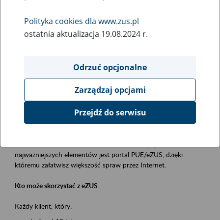
Polityka cookies dla www.zus.pl
Rodzaj wydarzenia
ostatnia aktualizacja 19.08.2024 r.
Szkolenia
Essential area
Odrzuć opcjonalne
obsługa klientów
Zarządzaj opcjami
Event description
Przejdź do serwisu
Platforma Usług Elektronicznych ZUS eZUS
to narzędzie, które ułatwia dostęp do usług świadczonych przez
Zakład Ubezpieczeń Społecznych. Jednym z jego
najważniejszych elementów jest portal PUE/eZUS, dzięki
któremu załatwisz większość spraw przez Internet.
Kto może skorzystać z eZUS
Każdy klient, który: