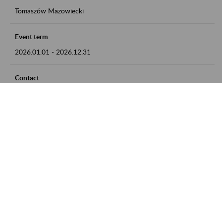
Tomaszów Mazowiecki
Event term
2026.01.01
-
2026.12.31
Contact
zgłoszenia przyjmujemy w godz. 8:00 - 15:00, pod numerem
telefonu: 44 726 36 41
Zobacz także
Zaproś ZUS do siebie: Aktywni 50+