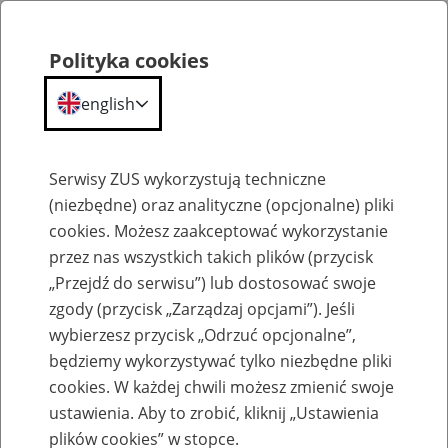
Polityka cookies
english
Menu
Search
Serwisy ZUS wykorzystują techniczne
(niezbędne) oraz analityczne (opcjonalne) pliki
cookies. Możesz zaakceptować wykorzystanie
Szkolenia
przez nas wszystkich takich plików (przycisk
„Przejdź do serwisu”) lub dostosować swoje
zgody (przycisk „Zarządzaj opcjami”). Jeśli
wybierzesz przycisk „Odrzuć opcjonalne”,
będziemy wykorzystywać tylko niezbędne pliki
cookies. W każdej chwili możesz zmienić swoje
Zaproś ZUS do siebie - zakładanie profili
ustawienia. Aby to zrobić, kliknij „Ustawienia
eZUS w siedzibie Twojej firmy
plików cookies” w stopce.