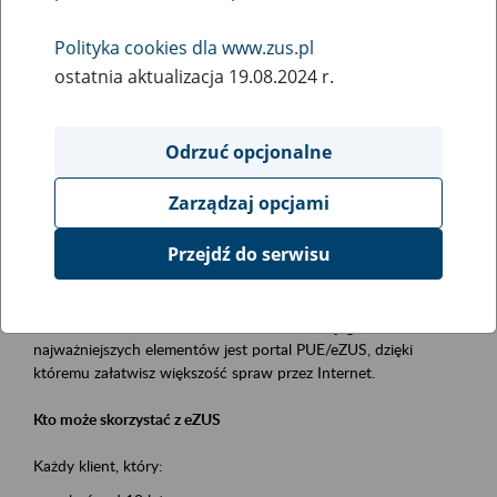
Polityka cookies dla www.zus.pl
Rodzaj wydarzenia
ostatnia aktualizacja 19.08.2024 r.
Szkolenia
Essential area
Odrzuć opcjonalne
obsługa klientów
Zarządzaj opcjami
Event description
Przejdź do serwisu
Platforma Usług Elektronicznych ZUS eZUS
to narzędzie, które ułatwia dostęp do usług świadczonych przez
Zakład Ubezpieczeń Społecznych. Jednym z jego
najważniejszych elementów jest portal PUE/eZUS, dzięki
któremu załatwisz większość spraw przez Internet.
Kto może skorzystać z eZUS
Każdy klient, który: