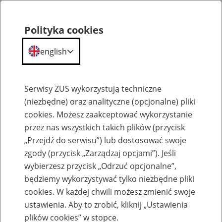
Polityka cookies
english
Menu
Search
Serwisy ZUS wykorzystują techniczne
(niezbędne) oraz analityczne (opcjonalne) pliki
cookies. Możesz zaakceptować wykorzystanie
Szkolenia
przez nas wszystkich takich plików (przycisk
„Przejdź do serwisu”) lub dostosować swoje
zgody (przycisk „Zarządzaj opcjami”). Jeśli
wybierzesz przycisk „Odrzuć opcjonalne”,
będziemy wykorzystywać tylko niezbędne pliki
cookies. W każdej chwili możesz zmienić swoje
Zaproś ZUS do siebie - zakładanie profili
ustawienia. Aby to zrobić, kliknij „Ustawienia
eZUS w siedzibie Twojej firmy
plików cookies” w stopce.