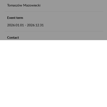
Tomaszów Mazowiecki
Event term
2026.01.01
-
2026.12.31
Contact
zgłoszenia przyjmujemy w godz. 8:00 - 15:00, pod numerem
telefonu: 44 726 36 41
Zobacz także
Zaproś ZUS do siebie: Aktywni 50+