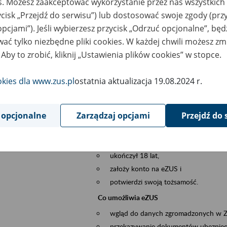
es. Możesz zaakceptować wykorzystanie przez nas wszystkich 
dzaj wydarzenia
Szkolenia
ycisk „Przejdź do serwisu”) lub dostosować swoje zgody (przy
opcjami”). Jeśli wybierzesz przycisk „Odrzuć opcjonalne”, bę
sential area
obsługa klientów
ać tylko niezbędne pliki cookies. W każdej chwili możesz zm
 Aby to zrobić, kliknij „Ustawienia plików cookies” w stopce.
ent description
Platforma Usług Elektronicznych ZUS eZ
to narzędzie, które ułatwia dostęp do u
okies dla www.zus.pl
ostatnia aktualizacja 19.08.2024 r.
Jednym z jego najważniejszych elementów 
większość spraw przez Internet.
 opcjonalne
Zarządzaj opcjami
Przejdź do 
Kto może skorzystać z eZUS
Każdy klient, który:
ukończył 18 lat,
założy konto na eZUS i
potwierdzi swoją tożsamość.
Co umożliwia eZUS
wgląd do danych zgromadzonych w 
przekazywanie dokumentów ubezpiec