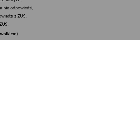
a nie odpowiedzi,
wiedzi z ZUS,
 ZUS.
cownikiem)
e na koncie w ZUS,
onta ubezpieczonego,
nych zwolnieniach lekarskich - e-ZLA
iębiorcą)
, za pomocą której m.in. zgłosisz pracownika do
 dokumenty rozliczeniowe z wykorzystaniem danych z bazy
iadczenia o niezaleganiu i odebrać go na eZUS,
swoich pracowników - e-ZLA
11A, czyli informacji o dochodach uzyskanych od ZUS lub
o obliczenia podatku przez ZUS,