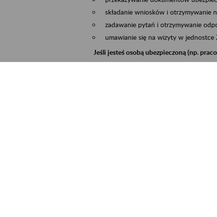
składanie wniosków i otrzymywanie n
zadawanie pytań i otrzymywanie odpo
umawianie się na wizyty w jednostce
Jeśli jesteś osobą ubezpieczoną (np. pra
możesz sprawdzić swoje dane zapisan
masz dostęp do informacji o stanie k
masz dostęp do informacji o wystawio
Jeśli jesteś płatnikiem składek (np. przeds
możesz skorzystać z aplikacji ePłatnik
ubezpieczeń, wypełnisz i przekażesz
ZUS,
możesz złożyć wniosek o wydanie zaśw
masz dostęp do zwolnień lekarskich 
Jeśli jesteś świadczeniobiorcą
masz dostęp m.in. do formularza PIT 
do formularza PIT 40A, czyli roczneg