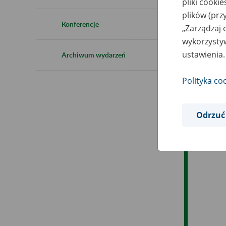
pliki cooki
Ro
plików (prz
Konferencje
„Zarządzaj 
Es
wykorzystyw
ustawienia.
Archiwum wydarzeń
Ev
Polityka co
Odrzuć