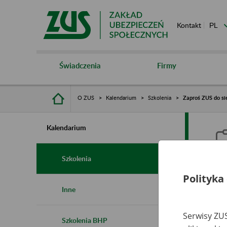
Kontakt
Świadczenia
Firmy
O ZUS
Kalendarium
Szkolenia
Zaproś ZUS do sie
Kalendarium
Szkolenia
Polityka
Z
Inne
s
Serwisy ZUS
Szkolenia BHP