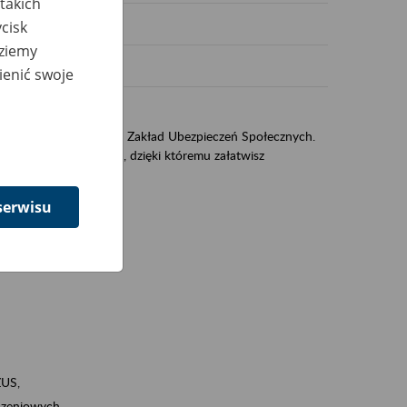
takich
cisk
dziemy
ienić swoje
US
sług świadczonych przez Zakład Ubezpieczeń Społecznych.
jest portal PUE/eZUS, dzięki któremu załatwisz
serwisu
ZUS,
zeniowych,