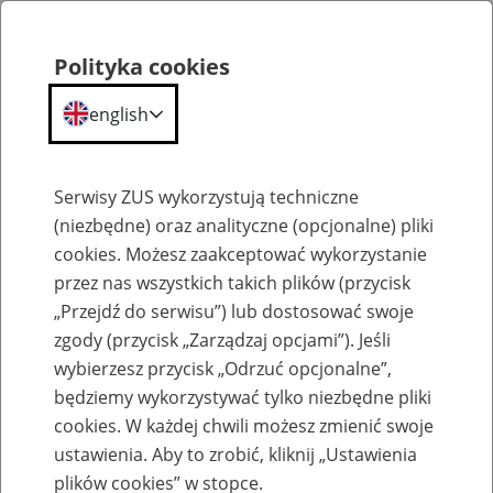
Polityka cookies
english
Menu
Search
Serwisy ZUS wykorzystują techniczne
(niezbędne) oraz analityczne (opcjonalne) pliki
cookies. Możesz zaakceptować wykorzystanie
Szkolenia
przez nas wszystkich takich plików (przycisk
„Przejdź do serwisu”) lub dostosować swoje
zgody (przycisk „Zarządzaj opcjami”). Jeśli
wybierzesz przycisk „Odrzuć opcjonalne”,
będziemy wykorzystywać tylko niezbędne pliki
cookies. W każdej chwili możesz zmienić swoje
Zaproś ZUS do siebie - zakładanie profili
ustawienia. Aby to zrobić, kliknij „Ustawienia
eZUS w siedzibie Twojej firmy
plików cookies” w stopce.