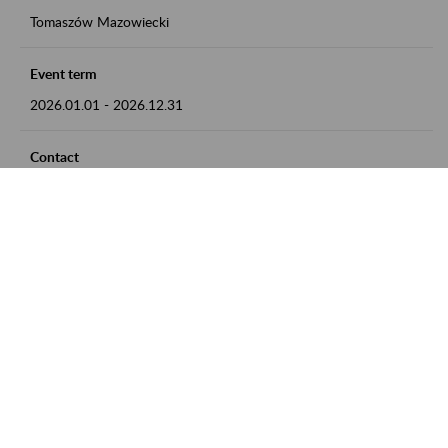
Tomaszów Mazowiecki
Event term
2026.01.01
-
2026.12.31
Contact
zgłoszenia przyjmujemy w godz. 8:00 - 15:00, pod numerem
telefonu: 44 726 36 41
Zobacz także
Zaproś ZUS do siebie: Aktywni 50+