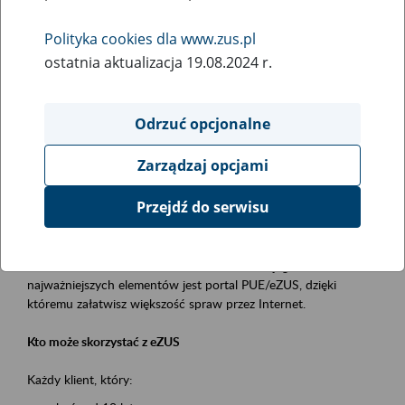
Polityka cookies dla www.zus.pl
Rodzaj wydarzenia
ostatnia aktualizacja 19.08.2024 r.
Szkolenia
Essential area
Odrzuć opcjonalne
obsługa klientów
Zarządzaj opcjami
Event description
Przejdź do serwisu
Platforma Usług Elektronicznych ZUS eZUS
to narzędzie, które ułatwia dostęp do usług świadczonych przez
Zakład Ubezpieczeń Społecznych. Jednym z jego
najważniejszych elementów jest portal PUE/eZUS, dzięki
któremu załatwisz większość spraw przez Internet.
Kto może skorzystać z eZUS
Każdy klient, który: