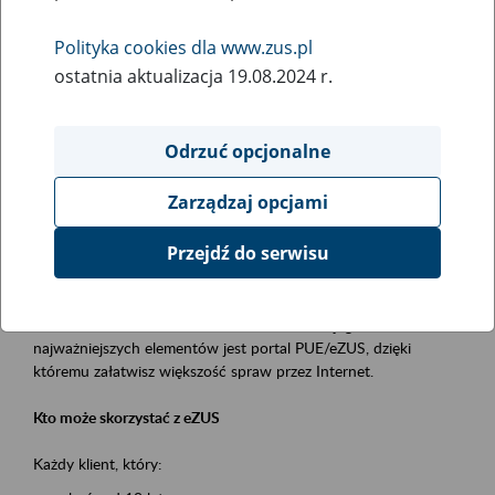
Polityka cookies dla www.zus.pl
Rodzaj wydarzenia
ostatnia aktualizacja 19.08.2024 r.
Szkolenia
Essential area
Odrzuć opcjonalne
obsługa klientów
Zarządzaj opcjami
Event description
Przejdź do serwisu
Platforma Usług Elektronicznych ZUS eZUS
to narzędzie, które ułatwia dostęp do usług świadczonych przez
Zakład Ubezpieczeń Społecznych. Jednym z jego
najważniejszych elementów jest portal PUE/eZUS, dzięki
któremu załatwisz większość spraw przez Internet.
Kto może skorzystać z eZUS
Każdy klient, który: