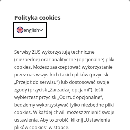
Polityka cookies
english
Menu
Search
Serwisy ZUS wykorzystują techniczne
(niezbędne) oraz analityczne (opcjonalne) pliki
cookies. Możesz zaakceptować wykorzystanie
Szkolenia
przez nas wszystkich takich plików (przycisk
„Przejdź do serwisu”) lub dostosować swoje
zgody (przycisk „Zarządzaj opcjami”). Jeśli
wybierzesz przycisk „Odrzuć opcjonalne”,
będziemy wykorzystywać tylko niezbędne pliki
cookies. W każdej chwili możesz zmienić swoje
Zaproś ZUS do siebie - zakładanie profili
ustawienia. Aby to zrobić, kliknij „Ustawienia
eZUS w siedzibie Twojej firmy
plików cookies” w stopce.