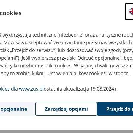
składanie wniosków i otrzymywanie n
 cookies
zadawanie pytań i otrzymywanie odpo
umawianie się na wizyty w jednostce
Jeśli jesteś osobą ubezpieczoną (np. pra
 wykorzystują techniczne (niezbędne) oraz analityczne (opc
możesz sprawdzić swoje dane zapisan
es. Możesz zaakceptować wykorzystanie przez nas wszystkich 
masz dostęp do informacji o stanie k
ycisk „Przejdź do serwisu”) lub dostosować swoje zgody (przy
masz dostęp do informacji o wystawio
opcjami”). Jeśli wybierzesz przycisk „Odrzuć opcjonalne”, bę
ać tylko niezbędne pliki cookies. W każdej chwili możesz zm
Jeśli jesteś płatnikiem składek (np. przeds
 Aby to zrobić, kliknij „Ustawienia plików cookies” w stopce.
możesz skorzystać z aplikacji ePłatnik
ubezpieczeń, wypełnisz i przekażesz
ZUS,
okies dla www.zus.pl
ostatnia aktualizacja 19.08.2024 r.
możesz złożyć wniosek o wydanie zaśw
masz dostęp do zwolnień lekarskich 
 opcjonalne
Zarządzaj opcjami
Przejdź do 
Jeśli jesteś świadczeniobiorcą
masz dostęp m.in. do formularza PIT 
do formularza PIT 40A, czyli roczneg