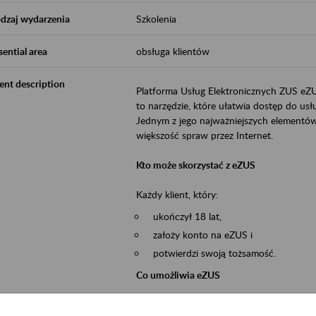
dzaj wydarzenia
Szkolenia
sential area
obsługa klientów
ent description
Platforma Usług Elektronicznych ZUS eZ
to narzędzie, które ułatwia dostęp do u
Jednym z jego najważniejszych elementów 
większość spraw przez Internet.
Kto może skorzystać z eZUS
Każdy klient, który:
ukończył 18 lat,
założy konto na eZUS i
potwierdzi swoją tożsamość.
Co umożliwia eZUS
wgląd do danych zgromadzonych w 
przekazywanie dokumentów ubezpiec