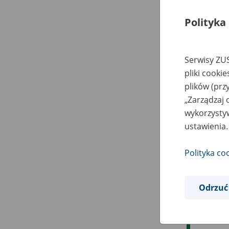
Polityka
Serwisy ZUS
pliki cooki
plików (prz
„Zarządzaj 
wykorzystyw
ustawienia.
Polityka co
Odrzuć