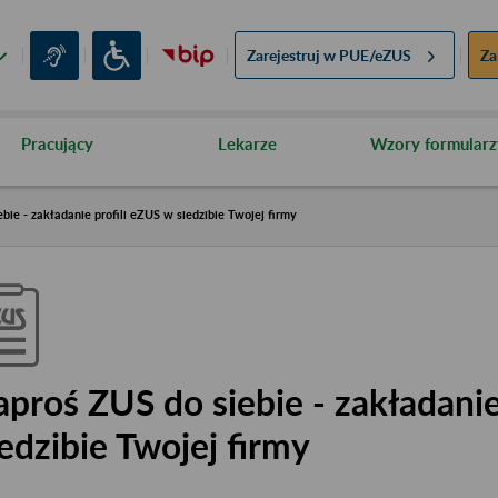
Zarejestruj w
PUE/eZUS
Za
Pracujący
Lekarze
Wzory formularz
bie - zakładanie profili eZUS w siedzibie Twojej firmy
aproś ZUS do siebie - zakładanie
iedzibie Twojej firmy