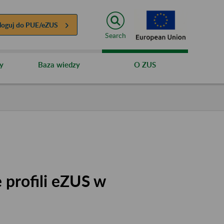
loguj do
PUE/eZUS
Search
y
Baza wiedzy
O ZUS
 profili eZUS w