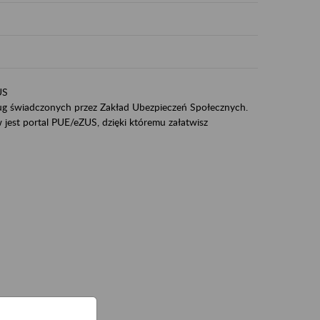
US
sług świadczonych przez Zakład Ubezpieczeń Społecznych.
jest portal PUE/eZUS, dzięki któremu załatwisz
ZUS,
zeniowych,