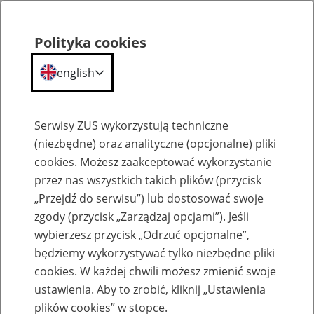
Polityka cookies
english
Menu
Search
Serwisy ZUS wykorzystują techniczne
(niezbędne) oraz analityczne (opcjonalne) pliki
cookies. Możesz zaakceptować wykorzystanie
Szkolenia
przez nas wszystkich takich plików (przycisk
„Przejdź do serwisu”) lub dostosować swoje
zgody (przycisk „Zarządzaj opcjami”). Jeśli
wybierzesz przycisk „Odrzuć opcjonalne”,
będziemy wykorzystywać tylko niezbędne pliki
cookies. W każdej chwili możesz zmienić swoje
Zaproś ZUS do siebie - zakładanie profili
ustawienia. Aby to zrobić, kliknij „Ustawienia
eZUS w siedzibie Twojej firmy
plików cookies” w stopce.