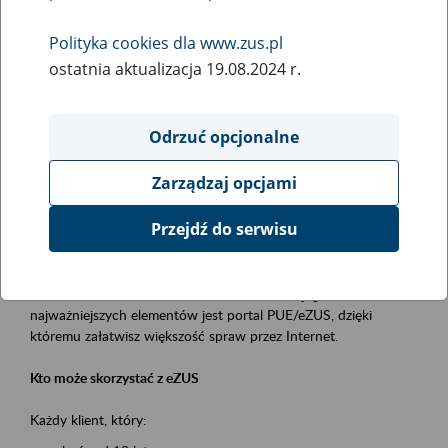
Polityka cookies dla www.zus.pl
Rodzaj wydarzenia
ostatnia aktualizacja 19.08.2024 r.
Szkolenia
Essential area
Odrzuć opcjonalne
obsługa klientów
Zarządzaj opcjami
Event description
Przejdź do serwisu
Platforma Usług Elektronicznych ZUS eZUS
to narzędzie, które ułatwia dostęp do usług świadczonych przez
Zakład Ubezpieczeń Społecznych. Jednym z jego
najważniejszych elementów jest portal PUE/eZUS, dzięki
któremu załatwisz większość spraw przez Internet.
Kto może skorzystać z eZUS
Każdy klient, który: