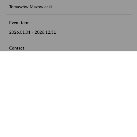
Tomaszów Mazowiecki
Event term
2026.01.01
-
2026.12.31
Contact
zgłoszenia przyjmujemy w godz. 8:00 - 15:00, pod numerem
telefonu: 44 726 36 41
Zobacz także
Zaproś ZUS do siebie: Aktywni 50+