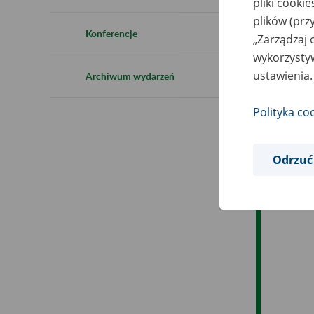
pliki cooki
Ro
plików (prz
Konferencje
„Zarządzaj 
Es
wykorzystyw
ustawienia.
Archiwum wydarzeń
Ev
Polityka co
Odrzuć