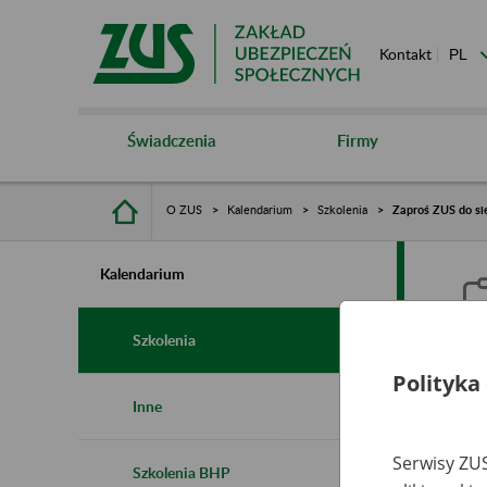
Kontakt
Świadczenia
Firmy
O ZUS
Kalendarium
Szkolenia
Zaproś ZUS do sie
Kalendarium
Szkolenia
Polityka
Z
Inne
s
Serwisy ZUS
Szkolenia BHP