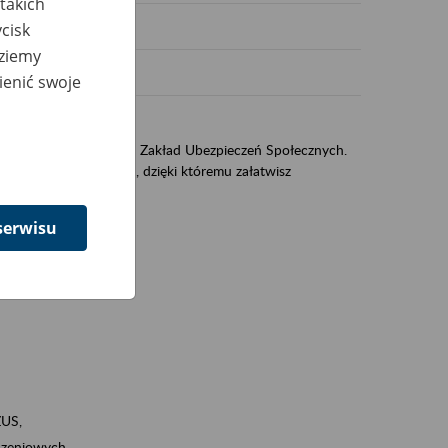
takich
cisk
dziemy
ienić swoje
US
sług świadczonych przez Zakład Ubezpieczeń Społecznych.
jest portal PUE/eZUS, dzięki któremu załatwisz
serwisu
ZUS,
zeniowych,