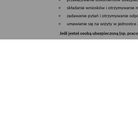
składanie wniosków i otrzymywanie n
zadawanie pytań i otrzymywanie odpo
umawianie się na wizyty w jednostce
Jeśli jesteś osobą ubezpieczoną (np. pra
możesz sprawdzić swoje dane zapisan
masz dostęp do informacji o stanie k
masz dostęp do informacji o wystawio
Jeśli jesteś płatnikiem składek (np. przeds
możesz skorzystać z aplikacji ePłatnik
ubezpieczeń, wypełnisz i przekażesz
ZUS,
możesz złożyć wniosek o wydanie zaśw
masz dostęp do zwolnień lekarskich 
Jeśli jesteś świadczeniobiorcą
masz dostęp m.in. do formularza PIT 
do formularza PIT 40A, czyli roczneg