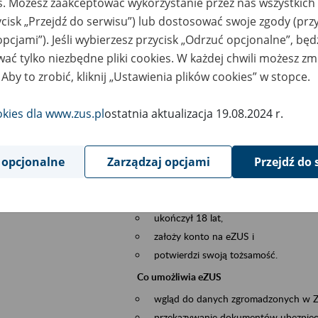
es. Możesz zaakceptować wykorzystanie przez nas wszystkich 
dzaj wydarzenia
Szkolenia
ycisk „Przejdź do serwisu”) lub dostosować swoje zgody (przy
opcjami”). Jeśli wybierzesz przycisk „Odrzuć opcjonalne”, bę
sential area
obsługa klientów
ać tylko niezbędne pliki cookies. W każdej chwili możesz zm
 Aby to zrobić, kliknij „Ustawienia plików cookies” w stopce.
ent description
Platforma Usług Elektronicznych ZUS eZ
to narzędzie, które ułatwia dostęp do u
okies dla www.zus.pl
ostatnia aktualizacja 19.08.2024 r.
Jednym z jego najważniejszych elementów 
większość spraw przez Internet.
 opcjonalne
Zarządzaj opcjami
Przejdź do 
Kto może skorzystać z eZUS
Każdy klient, który:
ukończył 18 lat,
założy konto na eZUS i
potwierdzi swoją tożsamość.
Co umożliwia eZUS
wgląd do danych zgromadzonych w 
przekazywanie dokumentów ubezpiec