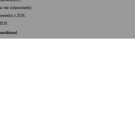
a nie odpowiedzi,
wiedzi z ZUS,
 ZUS.
cownikiem)
e na koncie w ZUS,
onta ubezpieczonego,
nych zwolnieniach lekarskich - e-ZLA
iębiorcą)
, za pomocą której m.in. zgłosisz pracownika do
 dokumenty rozliczeniowe z wykorzystaniem danych z bazy
iadczenia o niezaleganiu i odebrać go na eZUS,
swoich pracowników - e-ZLA
11A, czyli informacji o dochodach uzyskanych od ZUS lub
o obliczenia podatku przez ZUS,