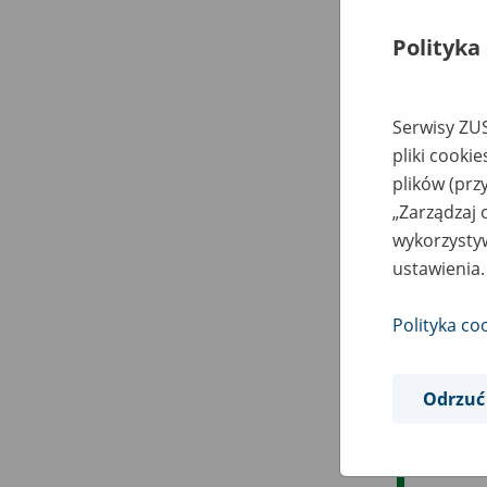
Polityka
Serwisy ZUS
pliki cooki
plików (prz
„Zarządzaj 
wykorzystyw
ustawienia.
Polityka co
Odrzuć