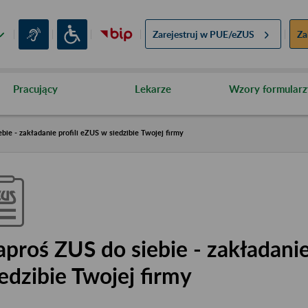
Zarejestruj w
PUE/eZUS
Za
Pracujący
Lekarze
Wzory formularz
bie - zakładanie profili eZUS w siedzibie Twojej firmy
aproś ZUS do siebie - zakładanie
iedzibie Twojej firmy