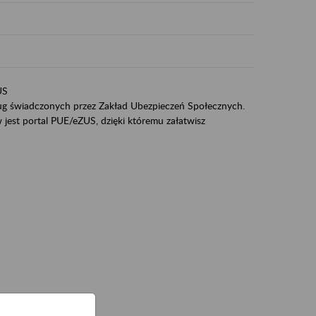
US
sług świadczonych przez Zakład Ubezpieczeń Społecznych.
jest portal PUE/eZUS, dzięki któremu załatwisz
ZUS,
zeniowych,