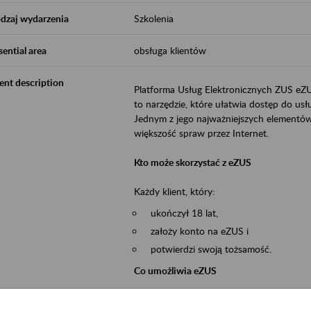
dzaj wydarzenia
Szkolenia
sential area
obsługa klientów
ent description
Platforma Usług Elektronicznych ZUS eZ
to narzędzie, które ułatwia dostęp do u
Jednym z jego najważniejszych elementów 
większość spraw przez Internet.
Kto może skorzystać z eZUS
Każdy klient, który:
ukończył 18 lat,
założy konto na eZUS i
potwierdzi swoją tożsamość.
Co umożliwia eZUS
wgląd do danych zgromadzonych w 
przekazywanie dokumentów ubezpiec