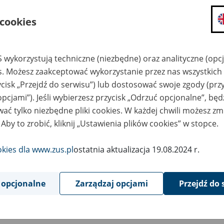
składanie wniosków i otrzymywanie n
 cookies
zadawanie pytań i otrzymywanie odpo
umawianie się na wizyty w jednostce
Jeśli jesteś osobą ubezpieczoną (np. pra
 wykorzystują techniczne (niezbędne) oraz analityczne (opc
możesz sprawdzić swoje dane zapisan
es. Możesz zaakceptować wykorzystanie przez nas wszystkich 
masz dostęp do informacji o stanie k
ycisk „Przejdź do serwisu”) lub dostosować swoje zgody (przy
masz dostęp do informacji o wystawio
opcjami”). Jeśli wybierzesz przycisk „Odrzuć opcjonalne”, bę
ać tylko niezbędne pliki cookies. W każdej chwili możesz zm
Jeśli jesteś płatnikiem składek (np. przeds
 Aby to zrobić, kliknij „Ustawienia plików cookies” w stopce.
możesz skorzystać z aplikacji ePłatnik
ubezpieczeń, wypełnisz i przekażesz
ZUS,
okies dla www.zus.pl
ostatnia aktualizacja 19.08.2024 r.
możesz złożyć wniosek o wydanie zaśw
masz dostęp do zwolnień lekarskich 
 opcjonalne
Zarządzaj opcjami
Przejdź do 
Jeśli jesteś świadczeniobiorcą
masz dostęp m.in. do formularza PIT 
do formularza PIT 40A, czyli roczneg