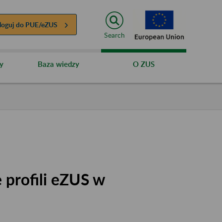
loguj do
PUE/eZUS
Search
y
Baza wiedzy
O ZUS
 profili eZUS w