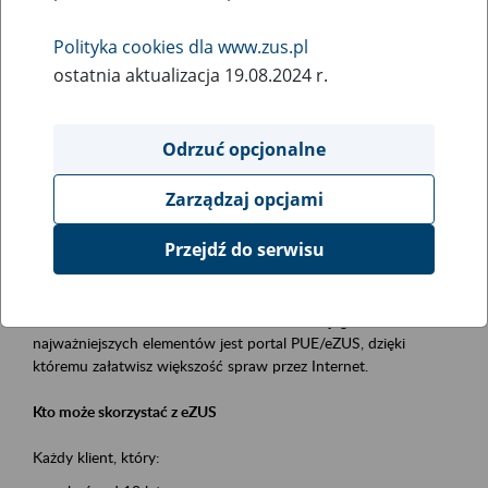
Polityka cookies dla www.zus.pl
Rodzaj wydarzenia
ostatnia aktualizacja 19.08.2024 r.
Szkolenia
Essential area
Odrzuć opcjonalne
obsługa klientów
Zarządzaj opcjami
Event description
Przejdź do serwisu
Platforma Usług Elektronicznych ZUS eZUS
to narzędzie, które ułatwia dostęp do usług świadczonych przez
Zakład Ubezpieczeń Społecznych. Jednym z jego
najważniejszych elementów jest portal PUE/eZUS, dzięki
któremu załatwisz większość spraw przez Internet.
Kto może skorzystać z eZUS
Każdy klient, który: