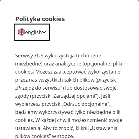
Polityka cookies
english
Menu
Search
Serwisy ZUS wykorzystują techniczne
(niezbędne) oraz analityczne (opcjonalne) pliki
cookies. Możesz zaakceptować wykorzystanie
Szkolenia
przez nas wszystkich takich plików (przycisk
„Przejdź do serwisu”) lub dostosować swoje
zgody (przycisk „Zarządzaj opcjami”). Jeśli
wybierzesz przycisk „Odrzuć opcjonalne”,
będziemy wykorzystywać tylko niezbędne pliki
cookies. W każdej chwili możesz zmienić swoje
Zaproś ZUS do siebie - zakładanie profili
ustawienia. Aby to zrobić, kliknij „Ustawienia
eZUS w siedzibie Twojej firmy
plików cookies” w stopce.