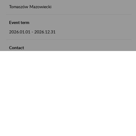
Tomaszów Mazowiecki
Event term
2026.01.01
-
2026.12.31
Contact
zgłoszenia przyjmujemy w godz. 8:00 - 15:00, pod numerem
telefonu: 44 726 36 41
Zobacz także
Zaproś ZUS do siebie: Aktywni 50+