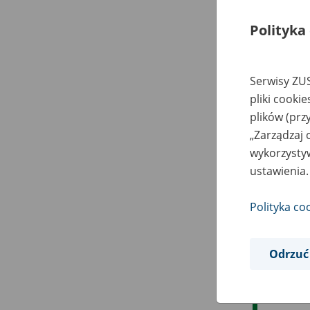
Polityka
Serwisy ZUS
pliki cooki
plików (prz
„Zarządzaj 
wykorzystyw
ustawienia.
Polityka co
Odrzuć