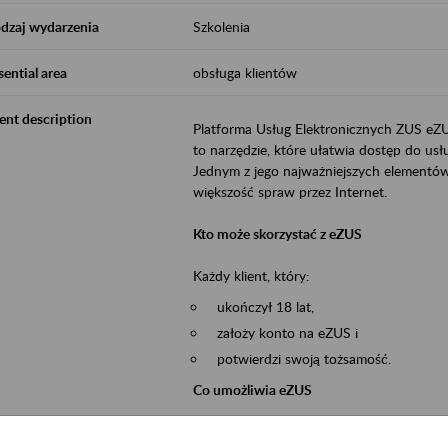
dzaj wydarzenia
Szkolenia
sential area
obsługa klientów
ent description
Platforma Usług Elektronicznych ZUS eZ
to narzędzie, które ułatwia dostęp do u
Jednym z jego najważniejszych elementów 
większość spraw przez Internet.
Kto może skorzystać z eZUS
Każdy klient, który:
ukończył 18 lat,
założy konto na eZUS i
potwierdzi swoją tożsamość.
Co umożliwia eZUS
wgląd do danych zgromadzonych w 
przekazywanie dokumentów ubezpiec