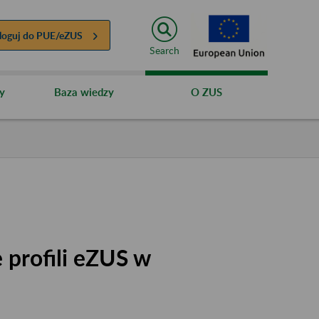
loguj do
PUE/eZUS
Search
y
Baza wiedzy
O ZUS
 profili eZUS w