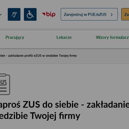
Zarejestruj w
PUE/eZUS
Za
Pracujący
Lekarze
Wzory formularz
bie - zakładanie profili eZUS w siedzibie Twojej firmy
aproś ZUS do siebie - zakładanie
iedzibie Twojej firmy