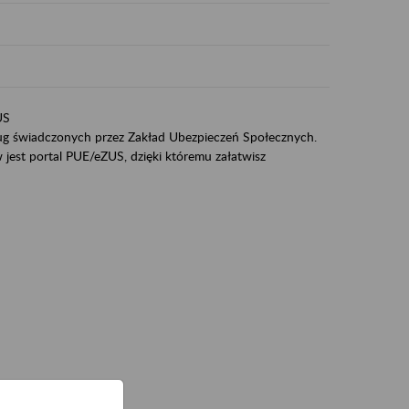
US
sług świadczonych przez Zakład Ubezpieczeń Społecznych.
jest portal PUE/eZUS, dzięki któremu załatwisz
ZUS,
zeniowych,