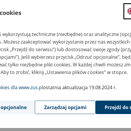
składanie wniosków i otrzymywanie n
 cookies
zadawanie pytań i otrzymywanie odpo
umawianie się na wizyty w jednostce
Jeśli jesteś osobą ubezpieczoną (np. pra
 wykorzystują techniczne (niezbędne) oraz analityczne (opc
możesz sprawdzić swoje dane zapisan
es. Możesz zaakceptować wykorzystanie przez nas wszystkich 
masz dostęp do informacji o stanie k
ycisk „Przejdź do serwisu”) lub dostosować swoje zgody (przy
masz dostęp do informacji o wystawio
opcjami”). Jeśli wybierzesz przycisk „Odrzuć opcjonalne”, bę
ać tylko niezbędne pliki cookies. W każdej chwili możesz zm
Jeśli jesteś płatnikiem składek (np. przeds
 Aby to zrobić, kliknij „Ustawienia plików cookies” w stopce.
możesz skorzystać z aplikacji ePłatnik
ubezpieczeń, wypełnisz i przekażesz
ZUS,
okies dla www.zus.pl
ostatnia aktualizacja 19.08.2024 r.
możesz złożyć wniosek o wydanie zaśw
masz dostęp do zwolnień lekarskich 
 opcjonalne
Zarządzaj opcjami
Przejdź do 
Jeśli jesteś świadczeniobiorcą
masz dostęp m.in. do formularza PIT 
do formularza PIT 40A, czyli roczneg