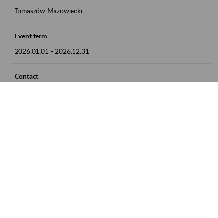
Tomaszów Mazowiecki
Event term
2026.01.01
-
2026.12.31
Contact
zgłoszenia przyjmujemy w godz. 8:00 - 15:00, pod numerem
telefonu: 44 726 36 41
Zobacz także
Zaproś ZUS do siebie: Aktywni 50+