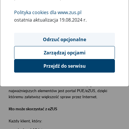
Polityka cookies dla www.zus.pl
Rodzaj wydarzenia
ostatnia aktualizacja 19.08.2024 r.
Szkolenia
Essential area
Odrzuć opcjonalne
obsługa klientów
Zarządzaj opcjami
Event description
Przejdź do serwisu
Platforma Usług Elektronicznych ZUS eZUS
to narzędzie, które ułatwia dostęp do usług świadczonych przez
Zakład Ubezpieczeń Społecznych. Jednym z jego
najważniejszych elementów jest portal PUE/eZUS, dzięki
któremu załatwisz większość spraw przez Internet.
Kto może skorzystać z eZUS
Każdy klient, który: