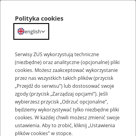
Polityka cookies
english
Menu
Search
Serwisy ZUS wykorzystują techniczne
(niezbędne) oraz analityczne (opcjonalne) pliki
cookies. Możesz zaakceptować wykorzystanie
Szkolenia
przez nas wszystkich takich plików (przycisk
„Przejdź do serwisu”) lub dostosować swoje
zgody (przycisk „Zarządzaj opcjami”). Jeśli
wybierzesz przycisk „Odrzuć opcjonalne”,
będziemy wykorzystywać tylko niezbędne pliki
cookies. W każdej chwili możesz zmienić swoje
Zaproś ZUS do siebie - zakładanie profili
ustawienia. Aby to zrobić, kliknij „Ustawienia
eZUS w siedzibie Twojej firmy
plików cookies” w stopce.