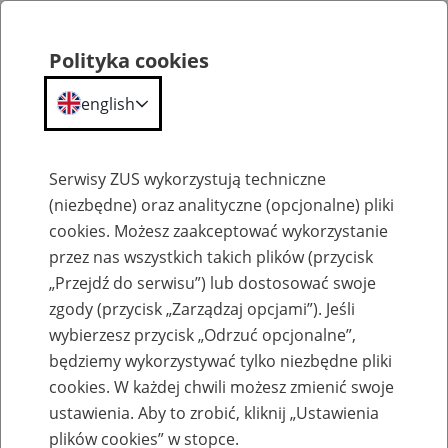
Polityka cookies
english
Menu
Search
Serwisy ZUS wykorzystują techniczne
(niezbędne) oraz analityczne (opcjonalne) pliki
cookies. Możesz zaakceptować wykorzystanie
Szkolenia
przez nas wszystkich takich plików (przycisk
„Przejdź do serwisu”) lub dostosować swoje
zgody (przycisk „Zarządzaj opcjami”). Jeśli
wybierzesz przycisk „Odrzuć opcjonalne”,
będziemy wykorzystywać tylko niezbędne pliki
cookies. W każdej chwili możesz zmienić swoje
Zaproś ZUS do siebie - zakładanie profili
ustawienia. Aby to zrobić, kliknij „Ustawienia
eZUS w siedzibie Twojej firmy
plików cookies” w stopce.