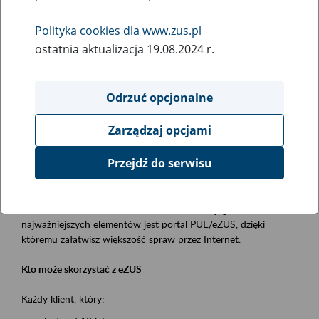
Polityka cookies dla www.zus.pl
Rodzaj wydarzenia
ostatnia aktualizacja 19.08.2024 r.
Szkolenia
Essential area
Odrzuć opcjonalne
obsługa klientów
Zarządzaj opcjami
Event description
Przejdź do serwisu
Platforma Usług Elektronicznych ZUS eZUS
to narzędzie, które ułatwia dostęp do usług świadczonych przez
Zakład Ubezpieczeń Społecznych. Jednym z jego
najważniejszych elementów jest portal PUE/eZUS, dzięki
któremu załatwisz większość spraw przez Internet.
Kto może skorzystać z eZUS
Każdy klient, który: