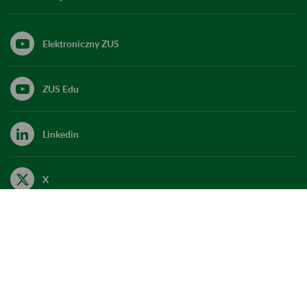
Elektroniczny ZUS
ZUS Edu
Linkedin
X
Kanał RSS
Do góry