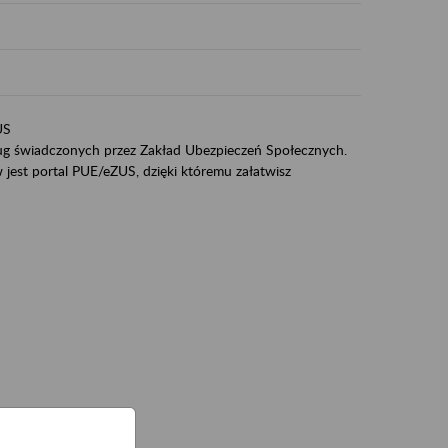
US
sług świadczonych przez Zakład Ubezpieczeń Społecznych.
jest portal PUE/eZUS, dzięki któremu załatwisz
ZUS,
zeniowych,