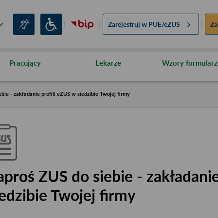
Zarejestruj w
PUE/eZUS
Za
Pracujący
Lekarze
Wzory formularz
bie - zakładanie profili eZUS w siedzibie Twojej firmy
aproś ZUS do siebie - zakładanie
iedzibie Twojej firmy