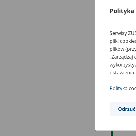
Polityka
Serwisy ZUS
pliki cooki
plików (prz
„Zarządzaj 
wykorzystyw
ustawienia.
Polityka co
Odrzuć