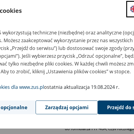
składanie wniosków i otrzymywanie n
 cookies
zadawanie pytań i otrzymywanie odpo
umawianie się na wizyty w jednostce
 wykorzystują techniczne (niezbędne) oraz analityczne (opc
Jeśli jesteś osobą ubezpieczoną (np. pra
es. Możesz zaakceptować wykorzystanie przez nas wszystkich 
możesz sprawdzić swoje dane zapisan
ycisk „Przejdź do serwisu”) lub dostosować swoje zgody (przy
masz dostęp do informacji o stanie k
opcjami”). Jeśli wybierzesz przycisk „Odrzuć opcjonalne”, bę
masz dostęp do informacji o wystawio
ać tylko niezbędne pliki cookies. W każdej chwili możesz zm
Jeśli jesteś płatnikiem składek (np. przeds
 Aby to zrobić, kliknij „Ustawienia plików cookies” w stopce.
możesz skorzystać z aplikacji ePłatnik
ubezpieczeń, wypełnisz i przekażesz
okies dla www.zus.pl
ostatnia aktualizacja 19.08.2024 r.
ZUS,
możesz złożyć wniosek o wydanie zaśw
masz dostęp do zwolnień lekarskich 
 opcjonalne
Zarządzaj opcjami
Przejdź do 
Jeśli jesteś świadczeniobiorcą
masz dostęp m.in. do formularza PIT 
do formularza PIT 40A, czyli roczneg