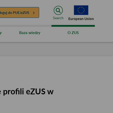
loguj do
PUE/eZUS
Search
y
Baza wiedzy
O ZUS
 profili eZUS w