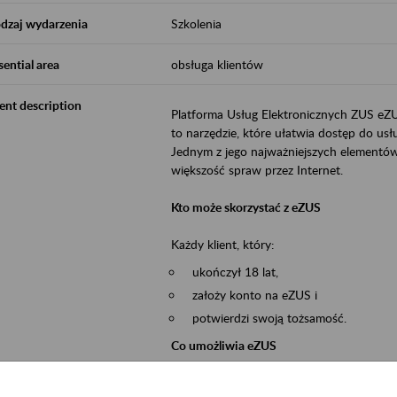
dzaj wydarzenia
Szkolenia
sential area
obsługa klientów
ent description
Platforma Usług Elektronicznych ZUS eZ
to narzędzie, które ułatwia dostęp do u
Jednym z jego najważniejszych elementów 
większość spraw przez Internet.
Kto może skorzystać z eZUS
Każdy klient, który:
ukończył 18 lat,
założy konto na eZUS i
potwierdzi swoją tożsamość.
Co umożliwia eZUS
wgląd do danych zgromadzonych w 
przekazywanie dokumentów ubezpiec