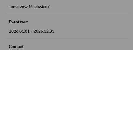
Tomaszów Mazowiecki
Event term
2026.01.01
-
2026.12.31
Contact
zgłoszenia przyjmujemy w godz. 8:00 - 15:00, pod numerem
telefonu: 44 726 36 41
Zobacz także
Zaproś ZUS do siebie: Aktywni 50+