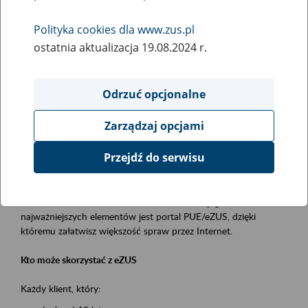
Polityka cookies dla www.zus.pl
Rodzaj wydarzenia
ostatnia aktualizacja 19.08.2024 r.
Szkolenia
Essential area
Odrzuć opcjonalne
obsługa klientów
Zarządzaj opcjami
Event description
Przejdź do serwisu
Platforma Usług Elektronicznych ZUS eZUS
to narzędzie, które ułatwia dostęp do usług świadczonych przez
Zakład Ubezpieczeń Społecznych. Jednym z jego
najważniejszych elementów jest portal PUE/eZUS, dzięki
któremu załatwisz większość spraw przez Internet.
Kto może skorzystać z eZUS
Każdy klient, który: