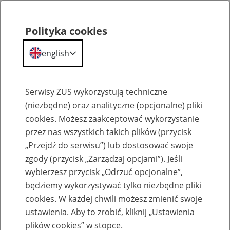
Polityka cookies
english
Menu
Search
Serwisy ZUS wykorzystują techniczne
(niezbędne) oraz analityczne (opcjonalne) pliki
cookies. Możesz zaakceptować wykorzystanie
Szkolenia
przez nas wszystkich takich plików (przycisk
„Przejdź do serwisu”) lub dostosować swoje
zgody (przycisk „Zarządzaj opcjami”). Jeśli
wybierzesz przycisk „Odrzuć opcjonalne”,
będziemy wykorzystywać tylko niezbędne pliki
cookies. W każdej chwili możesz zmienić swoje
Zaproś ZUS do siebie - zakładanie profili
ustawienia. Aby to zrobić, kliknij „Ustawienia
eZUS w siedzibie Twojej firmy
plików cookies” w stopce.