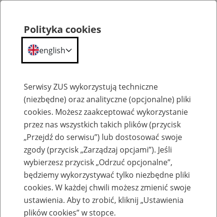
Polityka cookies
english
Menu
Search
Serwisy ZUS wykorzystują techniczne
(niezbędne) oraz analityczne (opcjonalne) pliki
cookies. Możesz zaakceptować wykorzystanie
Szkolenia
przez nas wszystkich takich plików (przycisk
„Przejdź do serwisu”) lub dostosować swoje
zgody (przycisk „Zarządzaj opcjami”). Jeśli
wybierzesz przycisk „Odrzuć opcjonalne”,
będziemy wykorzystywać tylko niezbędne pliki
cookies. W każdej chwili możesz zmienić swoje
Zaproś ZUS do siebie - zakładanie profili
ustawienia. Aby to zrobić, kliknij „Ustawienia
eZUS w siedzibie Twojej firmy
plików cookies” w stopce.