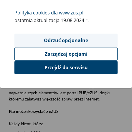
Polityka cookies dla www.zus.pl
Rodzaj wydarzenia
ostatnia aktualizacja 19.08.2024 r.
Szkolenia
Essential area
Odrzuć opcjonalne
obsługa klientów
Zarządzaj opcjami
Event description
Przejdź do serwisu
Platforma Usług Elektronicznych ZUS eZUS
to narzędzie, które ułatwia dostęp do usług świadczonych przez
Zakład Ubezpieczeń Społecznych. Jednym z jego
najważniejszych elementów jest portal PUE/eZUS, dzięki
któremu załatwisz większość spraw przez Internet.
Kto może skorzystać z eZUS
Każdy klient, który: