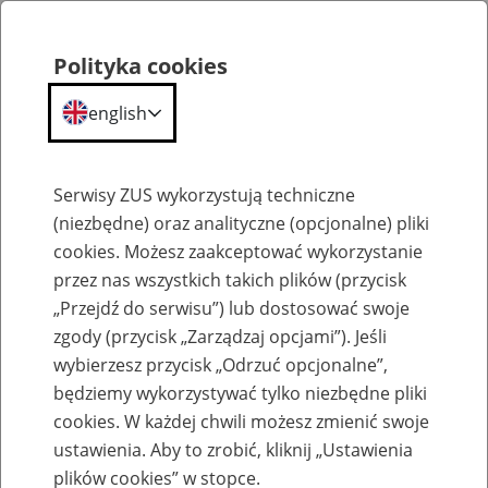
Polityka cookies
english
Menu
Search
Serwisy ZUS wykorzystują techniczne
(niezbędne) oraz analityczne (opcjonalne) pliki
cookies. Możesz zaakceptować wykorzystanie
Szkolenia
przez nas wszystkich takich plików (przycisk
„Przejdź do serwisu”) lub dostosować swoje
zgody (przycisk „Zarządzaj opcjami”). Jeśli
wybierzesz przycisk „Odrzuć opcjonalne”,
będziemy wykorzystywać tylko niezbędne pliki
cookies. W każdej chwili możesz zmienić swoje
Zaproś ZUS do siebie - zakładanie profili
ustawienia. Aby to zrobić, kliknij „Ustawienia
eZUS w siedzibie Twojej firmy
plików cookies” w stopce.