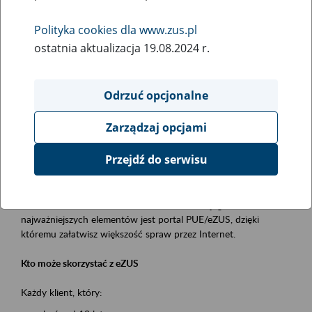
Polityka cookies dla www.zus.pl
Rodzaj wydarzenia
ostatnia aktualizacja 19.08.2024 r.
Szkolenia
Essential area
Odrzuć opcjonalne
obsługa klientów
Zarządzaj opcjami
Event description
Przejdź do serwisu
Platforma Usług Elektronicznych ZUS eZUS
to narzędzie, które ułatwia dostęp do usług świadczonych przez
Zakład Ubezpieczeń Społecznych. Jednym z jego
najważniejszych elementów jest portal PUE/eZUS, dzięki
któremu załatwisz większość spraw przez Internet.
Kto może skorzystać z eZUS
Każdy klient, który: