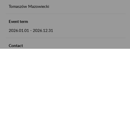
Tomaszów Mazowiecki
Event term
2026.01.01
-
2026.12.31
Contact
zgłoszenia przyjmujemy w godz. 8:00 - 15:00, pod numerem
telefonu: 44 726 36 41
Zobacz także
Zaproś ZUS do siebie: Aktywni 50+