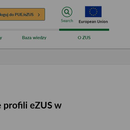
loguj do
PUE/eZUS
Search
y
Baza wiedzy
O ZUS
 profili eZUS w