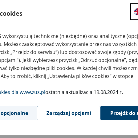
składanie wniosków i otrzymywanie n
 cookies
zadawanie pytań i otrzymywanie odpo
umawianie się na wizyty w jednostce
Jeśli jesteś osobą ubezpieczoną (np. pra
 wykorzystują techniczne (niezbędne) oraz analityczne (opc
możesz sprawdzić swoje dane zapisan
es. Możesz zaakceptować wykorzystanie przez nas wszystkich 
masz dostęp do informacji o stanie k
ycisk „Przejdź do serwisu”) lub dostosować swoje zgody (przy
masz dostęp do informacji o wystawio
opcjami”). Jeśli wybierzesz przycisk „Odrzuć opcjonalne”, bę
ać tylko niezbędne pliki cookies. W każdej chwili możesz zm
Jeśli jesteś płatnikiem składek (np. przeds
 Aby to zrobić, kliknij „Ustawienia plików cookies” w stopce.
możesz skorzystać z aplikacji ePłatnik
ubezpieczeń, wypełnisz i przekażesz
ZUS,
okies dla www.zus.pl
ostatnia aktualizacja 19.08.2024 r.
możesz złożyć wniosek o wydanie zaśw
masz dostęp do zwolnień lekarskich 
 opcjonalne
Zarządzaj opcjami
Przejdź do 
Jeśli jesteś świadczeniobiorcą
masz dostęp m.in. do formularza PIT 
do formularza PIT 40A, czyli roczneg