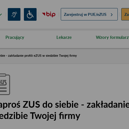
Zarejestruj w
PUE/eZUS
Za
Pracujący
Lekarze
Wzory formularz
bie - zakładanie profili eZUS w siedzibie Twojej firmy
aproś ZUS do siebie - zakładanie
iedzibie Twojej firmy