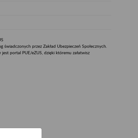
US
sług świadczonych przez Zakład Ubezpieczeń Społecznych.
jest portal PUE/eZUS, dzięki któremu załatwisz
ZUS,
zeniowych,