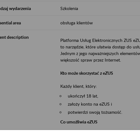
dzaj wydarzenia
Szkolenia
sential area
obsługa klientów
ent description
Platforma Usług Elektronicznych ZUS eZ
to narzędzie, które ułatwia dostęp do u
Jednym z jego najważniejszych elementów 
większość spraw przez Internet.
Kto może skorzystać z eZUS
Każdy klient, który:
ukończył 18 lat,
założy konto na eZUS i
potwierdzi swoją tożsamość.
Co umożliwia eZUS
wgląd do danych zgromadzonych w 
przekazywanie dokumentów ubezpiec