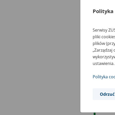
Polityka
Serwisy ZUS
pliki cooki
plików (prz
„Zarządzaj 
wykorzystyw
ustawienia.
Polityka co
Odrzuć