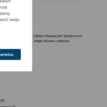
takich
cisk
dziemy
ienić swoje
US
sług świadczonych przez Zakład Ubezpieczeń Społecznych.
jest portal PUE/eZUS, dzięki któremu załatwisz
serwisu
ZUS,
zeniowych,