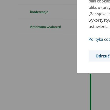
pliki cooki
Ro
plików (prz
Konferencje
„Zarządzaj 
Es
wykorzystyw
ustawienia.
Archiwum wydarzeń
Ev
Polityka co
Odrzuć