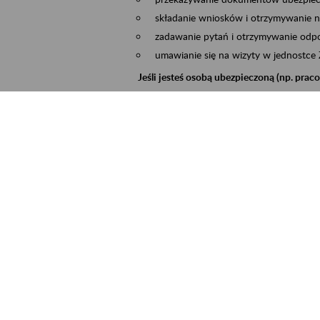
składanie wniosków i otrzymywanie n
zadawanie pytań i otrzymywanie odpo
umawianie się na wizyty w jednostce
Jeśli jesteś osobą ubezpieczoną (np. pra
możesz sprawdzić swoje dane zapisan
masz dostęp do informacji o stanie k
masz dostęp do informacji o wystawio
Jeśli jesteś płatnikiem składek (np. przeds
możesz skorzystać z aplikacji ePłatnik
ubezpieczeń, wypełnisz i przekażesz
ZUS,
możesz złożyć wniosek o wydanie zaśw
masz dostęp do zwolnień lekarskich 
Jeśli jesteś świadczeniobiorcą
masz dostęp m.in. do formularza PIT 
do formularza PIT 40A, czyli roczneg