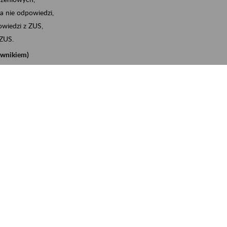
a nie odpowiedzi,
wiedzi z ZUS,
 ZUS.
cownikiem)
e na koncie w ZUS,
onta ubezpieczonego,
nych zwolnieniach lekarskich - e-ZLA
iębiorcą)
, za pomocą której m.in. zgłosisz pracownika do
 dokumenty rozliczeniowe z wykorzystaniem danych z bazy
iadczenia o niezaleganiu i odebrać go na eZUS,
swoich pracowników - e-ZLA
11A, czyli informacji o dochodach uzyskanych od ZUS lub
o obliczenia podatku przez ZUS,