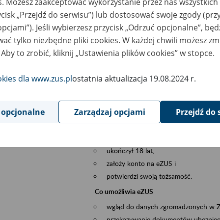
es. Możesz zaakceptować wykorzystanie przez nas wszystkich 
dzaj wydarzenia
Szkolenia
ycisk „Przejdź do serwisu”) lub dostosować swoje zgody (przy
opcjami”). Jeśli wybierzesz przycisk „Odrzuć opcjonalne”, bę
sential area
obsługa klientów
ać tylko niezbędne pliki cookies. W każdej chwili możesz zm
 Aby to zrobić, kliknij „Ustawienia plików cookies” w stopce.
ent description
Platforma Usług Elektronicznych ZUS eZ
to narzędzie, które ułatwia dostęp do u
okies dla www.zus.pl
ostatnia aktualizacja 19.08.2024 r.
Jednym z jego najważniejszych elementów 
większość spraw przez Internet.
 opcjonalne
Zarządzaj opcjami
Przejdź do 
Kto może skorzystać z eZUS
Każdy klient, który:
ukończył 18 lat,
założy konto na eZUS i
potwierdzi swoją tożsamość.
Co umożliwia eZUS
wgląd do danych zgromadzonych w 
przekazywanie dokumentów ubezpiec