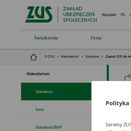
Kontakt
Świadczenia
Firmy
O ZUS
Kalendarium
Szkolenia
Zaproś ZUS do sie
Kalendarium
Szkolenia
Polityka
Z
Inne
s
Serwisy ZUS
Szkolenia BHP