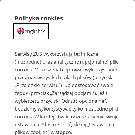
Polityka cookies
english
Menu
Search
Serwisy ZUS wykorzystują techniczne
(niezbędne) oraz analityczne (opcjonalne) pliki
cookies. Możesz zaakceptować wykorzystanie
Szkolenia
przez nas wszystkich takich plików (przycisk
„Przejdź do serwisu”) lub dostosować swoje
zgody (przycisk „Zarządzaj opcjami”). Jeśli
wybierzesz przycisk „Odrzuć opcjonalne”,
będziemy wykorzystywać tylko niezbędne pliki
cookies. W każdej chwili możesz zmienić swoje
Zaproś ZUS do siebie - zakładanie profili
ustawienia. Aby to zrobić, kliknij „Ustawienia
eZUS w siedzibie Twojej firmy
plików cookies” w stopce.