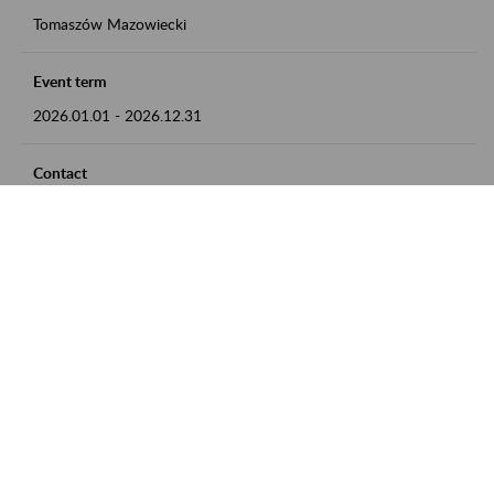
Tomaszów Mazowiecki
Event term
2026.01.01
-
2026.12.31
Contact
zgłoszenia przyjmujemy w godz. 8:00 - 15:00, pod numerem
telefonu: 44 726 36 41
Zobacz także
Zaproś ZUS do siebie: Aktywni 50+