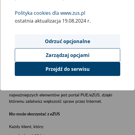
Polityka cookies dla www.zus.pl
Rodzaj wydarzenia
ostatnia aktualizacja 19.08.2024 r.
Szkolenia
Essential area
Odrzuć opcjonalne
obsługa klientów
Zarządzaj opcjami
Event description
Przejdź do serwisu
Platforma Usług Elektronicznych ZUS eZUS
to narzędzie, które ułatwia dostęp do usług świadczonych przez
Zakład Ubezpieczeń Społecznych. Jednym z jego
najważniejszych elementów jest portal PUE/eZUS, dzięki
któremu załatwisz większość spraw przez Internet.
Kto może skorzystać z eZUS
Każdy klient, który: