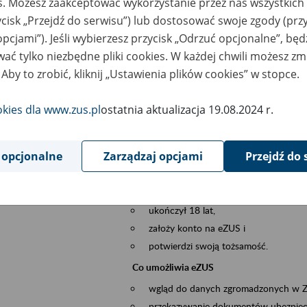
es. Możesz zaakceptować wykorzystanie przez nas wszystkich 
dzaj wydarzenia
Szkolenia
ycisk „Przejdź do serwisu”) lub dostosować swoje zgody (przy
opcjami”). Jeśli wybierzesz przycisk „Odrzuć opcjonalne”, bę
sential area
obsługa klientów
ać tylko niezbędne pliki cookies. W każdej chwili możesz zm
 Aby to zrobić, kliknij „Ustawienia plików cookies” w stopce.
ent description
Platforma Usług Elektronicznych ZUS eZ
to narzędzie, które ułatwia dostęp do u
okies dla www.zus.pl
ostatnia aktualizacja 19.08.2024 r.
Jednym z jego najważniejszych elementów 
większość spraw przez Internet.
 opcjonalne
Zarządzaj opcjami
Przejdź do 
Kto może skorzystać z eZUS
Każdy klient, który:
ukończył 18 lat,
założy konto na eZUS i
potwierdzi swoją tożsamość.
Co umożliwia eZUS
wgląd do danych zgromadzonych w 
przekazywanie dokumentów ubezpiec