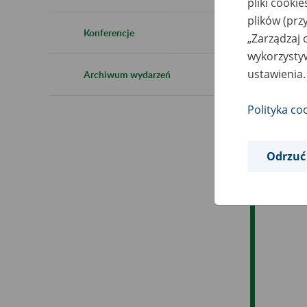
pliki cooki
Ro
plików (prz
Konferencje
„Zarządzaj 
Es
wykorzystyw
ustawienia.
Archiwum wydarzeń
Ev
Polityka co
Odrzuć