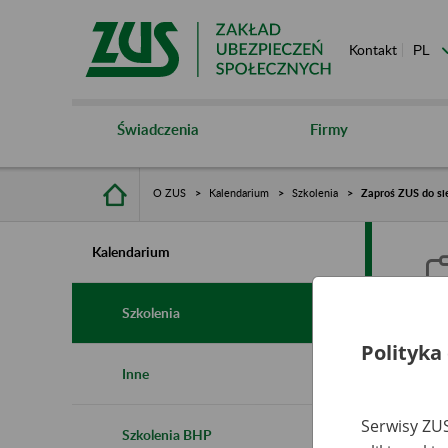
Kontakt
Świadczenia
Firmy
O ZUS
Kalendarium
Szkolenia
Zaproś ZUS do sie
Kalendarium
Szkolenia
Polityka
Z
Inne
s
Serwisy ZUS
Szkolenia BHP