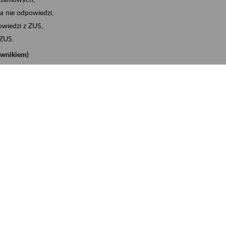
a nie odpowiedzi,
wiedzi z ZUS,
 ZUS.
cownikiem)
e na koncie w ZUS,
onta ubezpieczonego,
nych zwolnieniach lekarskich - e-ZLA
iębiorcą)
, za pomocą której m.in. zgłosisz pracownika do
 dokumenty rozliczeniowe z wykorzystaniem danych z bazy
iadczenia o niezaleganiu i odebrać go na eZUS,
swoich pracowników - e-ZLA
11A, czyli informacji o dochodach uzyskanych od ZUS lub
o obliczenia podatku przez ZUS,