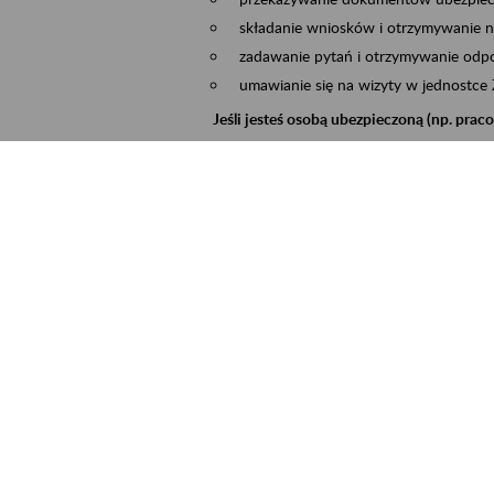
składanie wniosków i otrzymywanie n
zadawanie pytań i otrzymywanie odpo
umawianie się na wizyty w jednostce
Jeśli jesteś osobą ubezpieczoną (np. pra
możesz sprawdzić swoje dane zapisan
masz dostęp do informacji o stanie k
masz dostęp do informacji o wystawio
Jeśli jesteś płatnikiem składek (np. przeds
możesz skorzystać z aplikacji ePłatnik
ubezpieczeń, wypełnisz i przekażesz
ZUS,
możesz złożyć wniosek o wydanie zaśw
masz dostęp do zwolnień lekarskich 
Jeśli jesteś świadczeniobiorcą
masz dostęp m.in. do formularza PIT 
do formularza PIT 40A, czyli roczneg