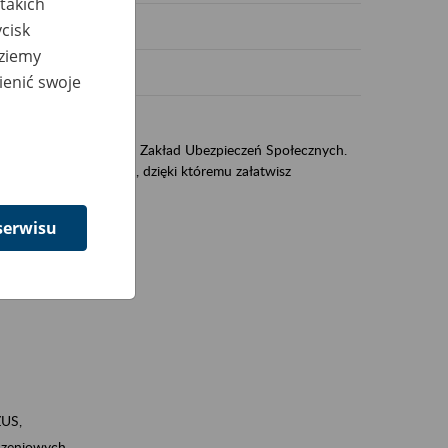
takich
cisk
dziemy
ienić swoje
US
sług świadczonych przez Zakład Ubezpieczeń Społecznych.
jest portal PUE/eZUS, dzięki któremu załatwisz
serwisu
ZUS,
zeniowych,