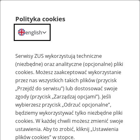
Polityka cookies
english
Menu
Search
Serwisy ZUS wykorzystują techniczne
(niezbędne) oraz analityczne (opcjonalne) pliki
cookies. Możesz zaakceptować wykorzystanie
Szkolenia
przez nas wszystkich takich plików (przycisk
„Przejdź do serwisu”) lub dostosować swoje
zgody (przycisk „Zarządzaj opcjami”). Jeśli
wybierzesz przycisk „Odrzuć opcjonalne”,
będziemy wykorzystywać tylko niezbędne pliki
cookies. W każdej chwili możesz zmienić swoje
Zaproś ZUS do siebie - zakładanie profili
ustawienia. Aby to zrobić, kliknij „Ustawienia
eZUS w siedzibie Twojej firmy
plików cookies” w stopce.