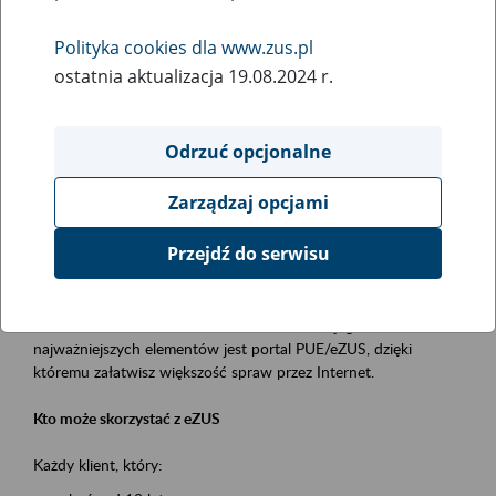
Polityka cookies dla www.zus.pl
Rodzaj wydarzenia
ostatnia aktualizacja 19.08.2024 r.
Szkolenia
Essential area
Odrzuć opcjonalne
obsługa klientów
Zarządzaj opcjami
Event description
Przejdź do serwisu
Platforma Usług Elektronicznych ZUS eZUS
to narzędzie, które ułatwia dostęp do usług świadczonych przez
Zakład Ubezpieczeń Społecznych. Jednym z jego
najważniejszych elementów jest portal PUE/eZUS, dzięki
któremu załatwisz większość spraw przez Internet.
Kto może skorzystać z eZUS
Każdy klient, który: