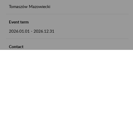
Tomaszów Mazowiecki
Event term
2026.01.01
-
2026.12.31
Contact
zgłoszenia przyjmujemy w godz. 8:00 - 15:00, pod numerem
telefonu: 44 726 36 41
Zobacz także
Zaproś ZUS do siebie: Aktywni 50+