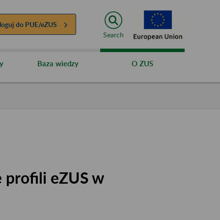
loguj do
PUE/eZUS
Search
y
Baza wiedzy
O ZUS
 profili eZUS w