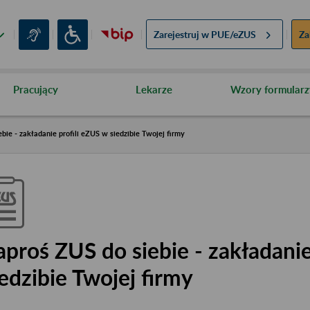
Zarejestruj w
PUE/eZUS
Za
Pracujący
Lekarze
Wzory formularz
bie - zakładanie profili eZUS w siedzibie Twojej firmy
aproś ZUS do siebie - zakładanie
iedzibie Twojej firmy