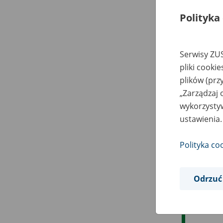
Polityka
Serwisy ZUS
pliki cooki
plików (prz
„Zarządzaj 
wykorzystyw
ustawienia.
Polityka co
Odrzuć