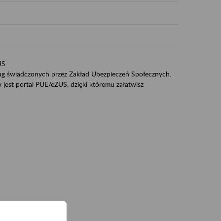
US
sług świadczonych przez Zakład Ubezpieczeń Społecznych.
jest portal PUE/eZUS, dzięki któremu załatwisz
ZUS,
zeniowych,