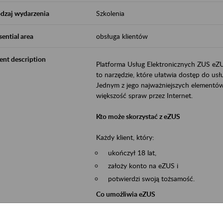
dzaj wydarzenia
Szkolenia
sential area
obsługa klientów
ent description
Platforma Usług Elektronicznych ZUS eZ
to narzędzie, które ułatwia dostęp do u
Jednym z jego najważniejszych elementów 
większość spraw przez Internet.
Kto może skorzystać z eZUS
Każdy klient, który:
ukończył 18 lat,
założy konto na eZUS i
potwierdzi swoją tożsamość.
Co umożliwia eZUS
wgląd do danych zgromadzonych w 
przekazywanie dokumentów ubezpiec