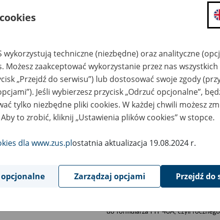
składanie wniosków i otrzymywanie n
 cookies
zadawanie pytań i otrzymywanie odpo
umawianie się na wizyty w jednostce
 wykorzystują techniczne (niezbędne) oraz analityczne (opc
Jeśli jesteś osobą ubezpieczoną (np. pra
es. Możesz zaakceptować wykorzystanie przez nas wszystkich 
możesz sprawdzić swoje dane zapisan
ycisk „Przejdź do serwisu”) lub dostosować swoje zgody (przy
masz dostęp do informacji o stanie k
opcjami”). Jeśli wybierzesz przycisk „Odrzuć opcjonalne”, bę
masz dostęp do informacji o wystawio
ać tylko niezbędne pliki cookies. W każdej chwili możesz zm
Jeśli jesteś płatnikiem składek (np. przeds
 Aby to zrobić, kliknij „Ustawienia plików cookies” w stopce.
możesz skorzystać z aplikacji ePłatnik
ubezpieczeń, wypełnisz i przekażesz
okies dla www.zus.pl
ostatnia aktualizacja 19.08.2024 r.
ZUS,
możesz złożyć wniosek o wydanie zaśw
masz dostęp do zwolnień lekarskich 
 opcjonalne
Zarządzaj opcjami
Przejdź do 
Jeśli jesteś świadczeniobiorcą
masz dostęp m.in. do formularza PIT 
do formularza PIT 40A, czyli roczneg