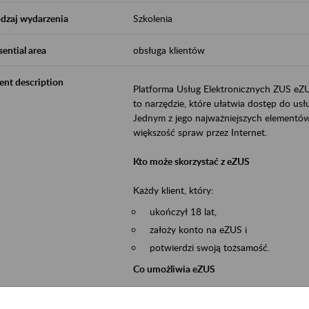
dzaj wydarzenia
Szkolenia
sential area
obsługa klientów
ent description
Platforma Usług Elektronicznych ZUS eZ
to narzędzie, które ułatwia dostęp do u
Jednym z jego najważniejszych elementów 
większość spraw przez Internet.
Kto może skorzystać z eZUS
Każdy klient, który:
ukończył 18 lat,
założy konto na eZUS i
potwierdzi swoją tożsamość.
Co umożliwia eZUS
wgląd do danych zgromadzonych w 
przekazywanie dokumentów ubezpiec