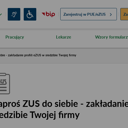
Zarejestruj w
PUE/eZUS
Za
Pracujący
Lekarze
Wzory formularz
bie - zakładanie profili eZUS w siedzibie Twojej firmy
aproś ZUS do siebie - zakładanie
iedzibie Twojej firmy