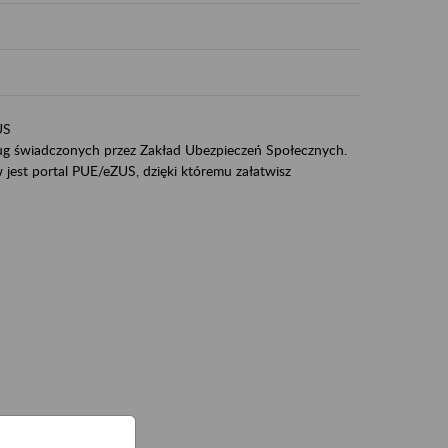
US
sług świadczonych przez Zakład Ubezpieczeń Społecznych.
jest portal PUE/eZUS, dzięki któremu załatwisz
ZUS,
zeniowych,