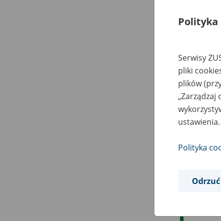
Polityka
Serwisy ZUS
pliki cooki
plików (prz
„Zarządzaj 
wykorzystyw
ustawienia.
Polityka co
Odrzuć