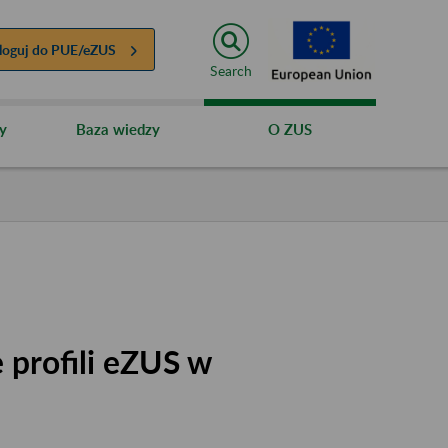
loguj do
PUE/eZUS
Search
y
Baza wiedzy
O ZUS
 profili eZUS w