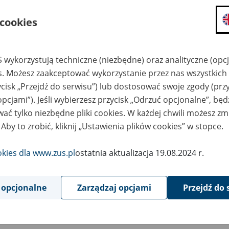
składanie wniosków i otrzymywanie n
 cookies
zadawanie pytań i otrzymywanie odpo
umawianie się na wizyty w jednostce
Jeśli jesteś osobą ubezpieczoną (np. pra
 wykorzystują techniczne (niezbędne) oraz analityczne (opc
możesz sprawdzić swoje dane zapisan
es. Możesz zaakceptować wykorzystanie przez nas wszystkich 
masz dostęp do informacji o stanie k
ycisk „Przejdź do serwisu”) lub dostosować swoje zgody (przy
masz dostęp do informacji o wystawio
opcjami”). Jeśli wybierzesz przycisk „Odrzuć opcjonalne”, bę
ać tylko niezbędne pliki cookies. W każdej chwili możesz zm
Jeśli jesteś płatnikiem składek (np. przeds
 Aby to zrobić, kliknij „Ustawienia plików cookies” w stopce.
możesz skorzystać z aplikacji ePłatnik
ubezpieczeń, wypełnisz i przekażesz
ZUS,
okies dla www.zus.pl
ostatnia aktualizacja 19.08.2024 r.
możesz złożyć wniosek o wydanie zaśw
masz dostęp do zwolnień lekarskich 
 opcjonalne
Zarządzaj opcjami
Przejdź do 
Jeśli jesteś świadczeniobiorcą
masz dostęp m.in. do formularza PIT 
do formularza PIT 40A, czyli roczneg