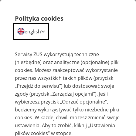
Polityka cookies
english
Menu
Search
Serwisy ZUS wykorzystują techniczne
(niezbędne) oraz analityczne (opcjonalne) pliki
cookies. Możesz zaakceptować wykorzystanie
Szkolenia
przez nas wszystkich takich plików (przycisk
„Przejdź do serwisu”) lub dostosować swoje
zgody (przycisk „Zarządzaj opcjami”). Jeśli
wybierzesz przycisk „Odrzuć opcjonalne”,
będziemy wykorzystywać tylko niezbędne pliki
cookies. W każdej chwili możesz zmienić swoje
Zaproś ZUS do siebie - zakładanie profili
ustawienia. Aby to zrobić, kliknij „Ustawienia
eZUS w siedzibie Twojej firmy
plików cookies” w stopce.