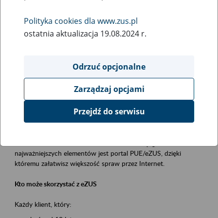
Polityka cookies dla www.zus.pl
Rodzaj wydarzenia
ostatnia aktualizacja 19.08.2024 r.
Szkolenia
Essential area
Odrzuć opcjonalne
obsługa klientów
Zarządzaj opcjami
Event description
Przejdź do serwisu
Platforma Usług Elektronicznych ZUS eZUS
to narzędzie, które ułatwia dostęp do usług świadczonych przez
Zakład Ubezpieczeń Społecznych. Jednym z jego
najważniejszych elementów jest portal PUE/eZUS, dzięki
któremu załatwisz większość spraw przez Internet.
Kto może skorzystać z eZUS
Każdy klient, który: