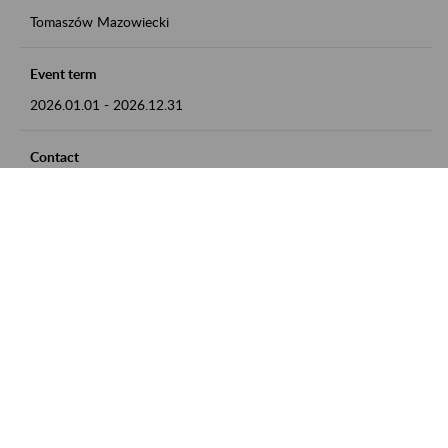
Tomaszów Mazowiecki
Event term
2026.01.01
-
2026.12.31
Contact
zgłoszenia przyjmujemy w godz. 8:00 - 15:00, pod numerem
telefonu: 44 726 36 41
Zobacz także
Zaproś ZUS do siebie: Aktywni 50+