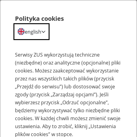
Polityka cookies
english
Menu
Search
Serwisy ZUS wykorzystują techniczne
(niezbędne) oraz analityczne (opcjonalne) pliki
cookies. Możesz zaakceptować wykorzystanie
Szkolenia
przez nas wszystkich takich plików (przycisk
„Przejdź do serwisu”) lub dostosować swoje
zgody (przycisk „Zarządzaj opcjami”). Jeśli
wybierzesz przycisk „Odrzuć opcjonalne”,
będziemy wykorzystywać tylko niezbędne pliki
cookies. W każdej chwili możesz zmienić swoje
Zaproś ZUS do siebie - zakładanie profili
ustawienia. Aby to zrobić, kliknij „Ustawienia
eZUS w siedzibie Twojej firmy
plików cookies” w stopce.