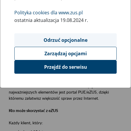
Polityka cookies dla www.zus.pl
Rodzaj wydarzenia
ostatnia aktualizacja 19.08.2024 r.
Szkolenia
Essential area
Odrzuć opcjonalne
obsługa klientów
Zarządzaj opcjami
Event description
Przejdź do serwisu
Platforma Usług Elektronicznych ZUS eZUS
to narzędzie, które ułatwia dostęp do usług świadczonych przez
Zakład Ubezpieczeń Społecznych. Jednym z jego
najważniejszych elementów jest portal PUE/eZUS, dzięki
któremu załatwisz większość spraw przez Internet.
Kto może skorzystać z eZUS
Każdy klient, który: