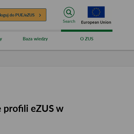
loguj do
PUE/eZUS
Search
y
Baza wiedzy
O ZUS
 profili eZUS w