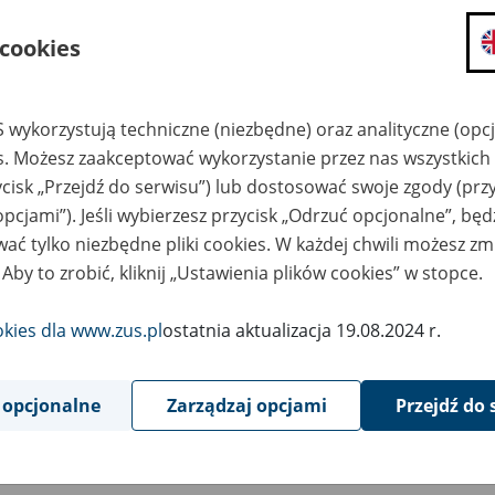
składanie wniosków i otrzymywanie n
 cookies
zadawanie pytań i otrzymywanie odpo
umawianie się na wizyty w jednostce
Jeśli jesteś osobą ubezpieczoną (np. pra
 wykorzystują techniczne (niezbędne) oraz analityczne (opc
możesz sprawdzić swoje dane zapisan
es. Możesz zaakceptować wykorzystanie przez nas wszystkich 
masz dostęp do informacji o stanie k
ycisk „Przejdź do serwisu”) lub dostosować swoje zgody (przy
masz dostęp do informacji o wystawio
opcjami”). Jeśli wybierzesz przycisk „Odrzuć opcjonalne”, bę
ać tylko niezbędne pliki cookies. W każdej chwili możesz zm
Jeśli jesteś płatnikiem składek (np. przeds
 Aby to zrobić, kliknij „Ustawienia plików cookies” w stopce.
możesz skorzystać z aplikacji ePłatnik
ubezpieczeń, wypełnisz i przekażesz
ZUS,
okies dla www.zus.pl
ostatnia aktualizacja 19.08.2024 r.
możesz złożyć wniosek o wydanie zaśw
masz dostęp do zwolnień lekarskich 
 opcjonalne
Zarządzaj opcjami
Przejdź do 
Jeśli jesteś świadczeniobiorcą
masz dostęp m.in. do formularza PIT 
do formularza PIT 40A, czyli roczneg