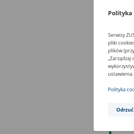
Polityka
Serwisy ZUS
pliki cooki
plików (prz
„Zarządzaj 
wykorzystyw
ustawienia.
Polityka co
Odrzuć