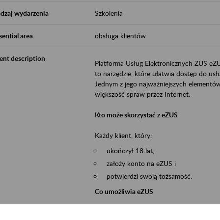
dzaj wydarzenia
Szkolenia
sential area
obsługa klientów
ent description
Platforma Usług Elektronicznych ZUS eZ
to narzędzie, które ułatwia dostęp do u
Jednym z jego najważniejszych elementów 
większość spraw przez Internet.
Kto może skorzystać z eZUS
Każdy klient, który:
ukończył 18 lat,
założy konto na eZUS i
potwierdzi swoją tożsamość.
Co umożliwia eZUS
wgląd do danych zgromadzonych w 
przekazywanie dokumentów ubezpiec