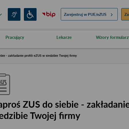
Zarejestruj w
PUE/eZUS
Za
Pracujący
Lekarze
Wzory formularz
bie - zakładanie profili eZUS w siedzibie Twojej firmy
aproś ZUS do siebie - zakładanie
iedzibie Twojej firmy