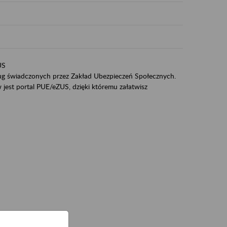
US
sług świadczonych przez Zakład Ubezpieczeń Społecznych.
jest portal PUE/eZUS, dzięki któremu załatwisz
ZUS,
zeniowych,