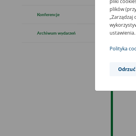
pliki cooki
Ro
plików (prz
Konferencje
„Zarządzaj 
Es
wykorzystyw
ustawienia.
Archiwum wydarzeń
Ev
Polityka co
Odrzuć