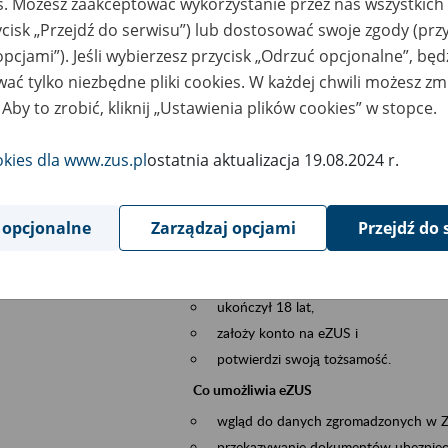
es. Możesz zaakceptować wykorzystanie przez nas wszystkich 
dzaj wydarzenia
Szkolenia
ycisk „Przejdź do serwisu”) lub dostosować swoje zgody (przy
opcjami”). Jeśli wybierzesz przycisk „Odrzuć opcjonalne”, bę
sential area
obsługa klientów
ać tylko niezbędne pliki cookies. W każdej chwili możesz zm
 Aby to zrobić, kliknij „Ustawienia plików cookies” w stopce.
ent description
Platforma Usług Elektronicznych ZUS eZ
to narzędzie, które ułatwia dostęp do u
okies dla www.zus.pl
ostatnia aktualizacja 19.08.2024 r.
Jednym z jego najważniejszych elementów 
większość spraw przez Internet.
 opcjonalne
Zarządzaj opcjami
Przejdź do 
Kto może skorzystać z eZUS
Każdy klient, który:
ukończył 18 lat,
założy konto na eZUS i
potwierdzi swoją tożsamość.
Co umożliwia eZUS
wgląd do danych zgromadzonych w 
przekazywanie dokumentów ubezpiec