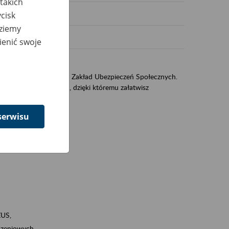
takich
cisk
dziemy
ienić swoje
US
sług świadczonych przez Zakład Ubezpieczeń Społecznych.
jest portal PUE/eZUS, dzięki któremu załatwisz
serwisu
ZUS,
zeniowych,