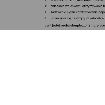
składanie wniosków i otrzymywanie n
zadawanie pytań i otrzymywanie odpo
umawianie się na wizyty w jednostce
Jeśli jesteś osobą ubezpieczoną (np. pra
możesz sprawdzić swoje dane zapisan
masz dostęp do informacji o stanie k
masz dostęp do informacji o wystawio
Jeśli jesteś płatnikiem składek (np. przeds
możesz skorzystać z aplikacji ePłatnik
ubezpieczeń, wypełnisz i przekażesz
ZUS,
możesz złożyć wniosek o wydanie zaśw
masz dostęp do zwolnień lekarskich 
Jeśli jesteś świadczeniobiorcą
masz dostęp m.in. do formularza PIT 
do formularza PIT 40A, czyli roczneg