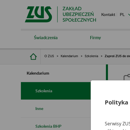
Kontakt
Świadczenia
Firmy
O ZUS
Kalendarium
Szkolenia
Zaproś ZUS do sie
Kalendarium
Szkolenia
Polityka
Z
Inne
s
Serwisy ZUS
Szkolenia BHP