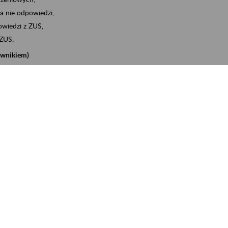
a nie odpowiedzi,
wiedzi z ZUS,
 ZUS.
cownikiem)
e na koncie w ZUS,
onta ubezpieczonego,
nych zwolnieniach lekarskich - e-ZLA
iębiorcą)
, za pomocą której m.in. zgłosisz pracownika do
 dokumenty rozliczeniowe z wykorzystaniem danych z bazy
iadczenia o niezaleganiu i odebrać go na eZUS,
swoich pracowników - e-ZLA
11A, czyli informacji o dochodach uzyskanych od ZUS lub
o obliczenia podatku przez ZUS,