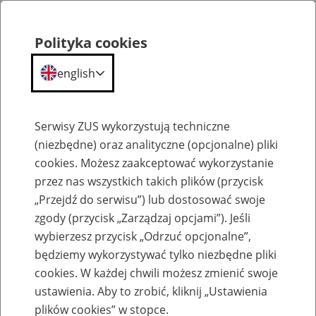
Polityka cookies
english
Menu
Search
Serwisy ZUS wykorzystują techniczne
(niezbędne) oraz analityczne (opcjonalne) pliki
cookies. Możesz zaakceptować wykorzystanie
Szkolenia
przez nas wszystkich takich plików (przycisk
„Przejdź do serwisu”) lub dostosować swoje
zgody (przycisk „Zarządzaj opcjami”). Jeśli
wybierzesz przycisk „Odrzuć opcjonalne”,
będziemy wykorzystywać tylko niezbędne pliki
cookies. W każdej chwili możesz zmienić swoje
Zaproś ZUS do siebie - zakładanie profili
ustawienia. Aby to zrobić, kliknij „Ustawienia
eZUS w siedzibie Twojej firmy
plików cookies” w stopce.