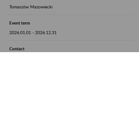
Tomaszów Mazowiecki
Event term
2026.01.01
-
2026.12.31
Contact
zgłoszenia przyjmujemy w godz. 8:00 - 15:00, pod numerem
telefonu: 44 726 36 41
Zobacz także
Zaproś ZUS do siebie: Aktywni 50+