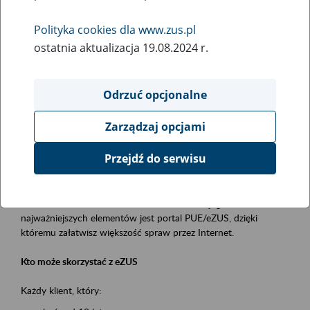
Polityka cookies dla www.zus.pl
Rodzaj wydarzenia
ostatnia aktualizacja 19.08.2024 r.
Szkolenia
Essential area
Odrzuć opcjonalne
obsługa klientów
Zarządzaj opcjami
Event description
Przejdź do serwisu
Platforma Usług Elektronicznych ZUS eZUS
to narzędzie, które ułatwia dostęp do usług świadczonych przez
Zakład Ubezpieczeń Społecznych. Jednym z jego
najważniejszych elementów jest portal PUE/eZUS, dzięki
któremu załatwisz większość spraw przez Internet.
Kto może skorzystać z eZUS
Każdy klient, który: