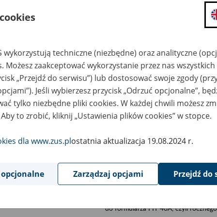
składanie wniosków i otrzymywanie n
 cookies
zadawanie pytań i otrzymywanie odpo
umawianie się na wizyty w jednostce
 wykorzystują techniczne (niezbędne) oraz analityczne (opc
Jeśli jesteś osobą ubezpieczoną (np. pra
es. Możesz zaakceptować wykorzystanie przez nas wszystkich 
możesz sprawdzić swoje dane zapisan
ycisk „Przejdź do serwisu”) lub dostosować swoje zgody (przy
masz dostęp do informacji o stanie k
opcjami”). Jeśli wybierzesz przycisk „Odrzuć opcjonalne”, bę
masz dostęp do informacji o wystawio
ać tylko niezbędne pliki cookies. W każdej chwili możesz zm
Jeśli jesteś płatnikiem składek (np. przeds
 Aby to zrobić, kliknij „Ustawienia plików cookies” w stopce.
możesz skorzystać z aplikacji ePłatnik
ubezpieczeń, wypełnisz i przekażesz
okies dla www.zus.pl
ostatnia aktualizacja 19.08.2024 r.
ZUS,
możesz złożyć wniosek o wydanie zaśw
masz dostęp do zwolnień lekarskich 
 opcjonalne
Zarządzaj opcjami
Przejdź do 
Jeśli jesteś świadczeniobiorcą
masz dostęp m.in. do formularza PIT 
do formularza PIT 40A, czyli roczneg