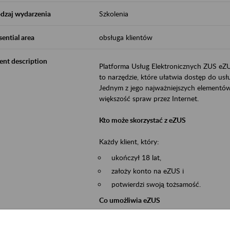
dzaj wydarzenia
Szkolenia
sential area
obsługa klientów
ent description
Platforma Usług Elektronicznych ZUS eZ
to narzędzie, które ułatwia dostęp do u
Jednym z jego najważniejszych elementów 
większość spraw przez Internet.
Kto może skorzystać z eZUS
Każdy klient, który:
ukończył 18 lat,
założy konto na eZUS i
potwierdzi swoją tożsamość.
Co umożliwia eZUS
wgląd do danych zgromadzonych w 
przekazywanie dokumentów ubezpiec