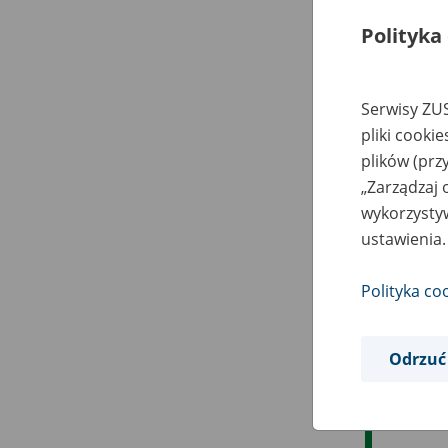
Polityka
Serwisy ZUS
pliki cooki
plików (prz
„Zarządzaj 
wykorzystyw
ustawienia.
Polityka co
Odrzuć