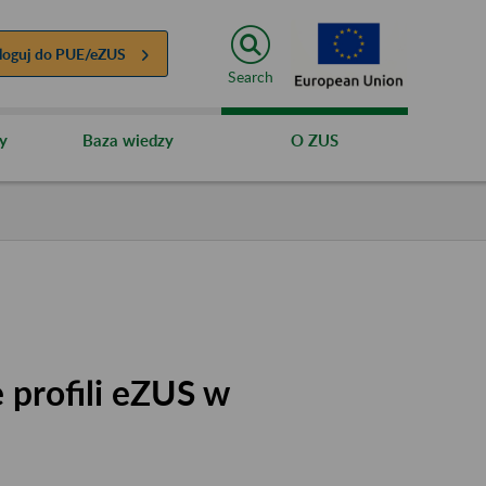
loguj do
PUE/eZUS
Search
y
Baza wiedzy
O ZUS
 profili eZUS w