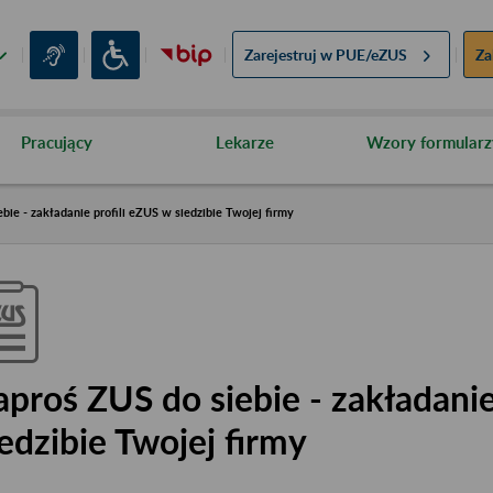
Zarejestruj w
PUE/eZUS
Za
Pracujący
Lekarze
Wzory formularz
bie - zakładanie profili eZUS w siedzibie Twojej firmy
aproś ZUS do siebie - zakładanie
iedzibie Twojej firmy