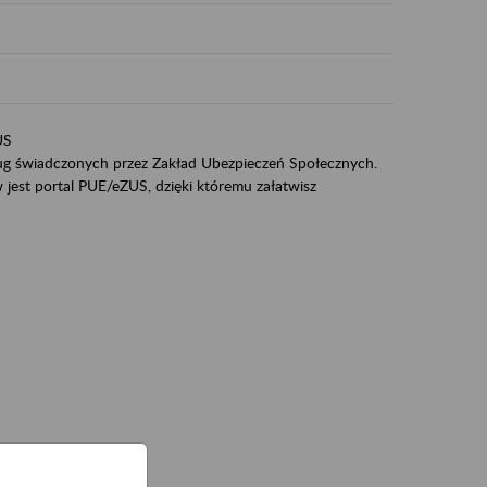
US
sług świadczonych przez Zakład Ubezpieczeń Społecznych.
jest portal PUE/eZUS, dzięki któremu załatwisz
ZUS,
zeniowych,