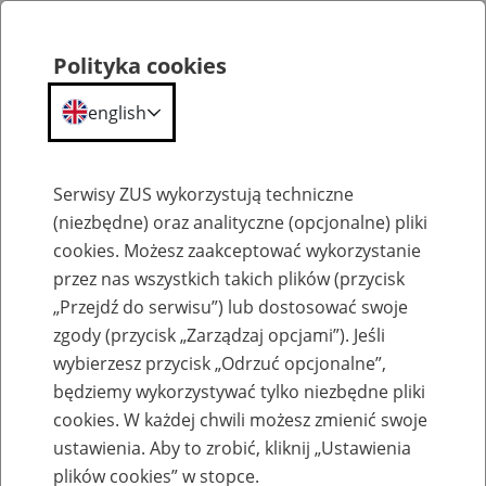
Polityka cookies
english
Menu
Search
Serwisy ZUS wykorzystują techniczne
(niezbędne) oraz analityczne (opcjonalne) pliki
cookies. Możesz zaakceptować wykorzystanie
Szkolenia
przez nas wszystkich takich plików (przycisk
„Przejdź do serwisu”) lub dostosować swoje
zgody (przycisk „Zarządzaj opcjami”). Jeśli
wybierzesz przycisk „Odrzuć opcjonalne”,
będziemy wykorzystywać tylko niezbędne pliki
cookies. W każdej chwili możesz zmienić swoje
Zaproś ZUS do siebie - zakładanie profili
ustawienia. Aby to zrobić, kliknij „Ustawienia
eZUS w siedzibie Twojej firmy
plików cookies” w stopce.