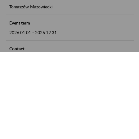
Tomaszów Mazowiecki
Event term
2026.01.01
-
2026.12.31
Contact
zgłoszenia przyjmujemy w godz. 8:00 - 15:00, pod numerem
telefonu: 44 726 36 41
Zobacz także
Zaproś ZUS do siebie: Aktywni 50+