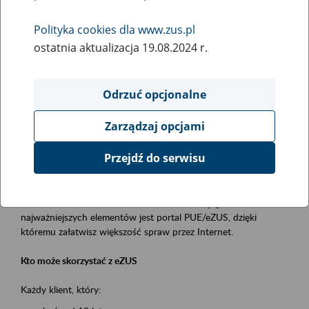
Polityka cookies dla www.zus.pl
Rodzaj wydarzenia
ostatnia aktualizacja 19.08.2024 r.
Szkolenia
Essential area
Odrzuć opcjonalne
obsługa klientów
Zarządzaj opcjami
Event description
Przejdź do serwisu
Platforma Usług Elektronicznych ZUS eZUS
to narzędzie, które ułatwia dostęp do usług świadczonych przez
Zakład Ubezpieczeń Społecznych. Jednym z jego
najważniejszych elementów jest portal PUE/eZUS, dzięki
któremu załatwisz większość spraw przez Internet.
Kto może skorzystać z eZUS
Każdy klient, który: