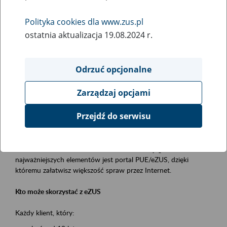
Polityka cookies dla www.zus.pl
Rodzaj wydarzenia
ostatnia aktualizacja 19.08.2024 r.
Szkolenia
Essential area
Odrzuć opcjonalne
obsługa klientów
Zarządzaj opcjami
Event description
Przejdź do serwisu
Platforma Usług Elektronicznych ZUS eZUS
to narzędzie, które ułatwia dostęp do usług świadczonych przez
Zakład Ubezpieczeń Społecznych. Jednym z jego
najważniejszych elementów jest portal PUE/eZUS, dzięki
któremu załatwisz większość spraw przez Internet.
Kto może skorzystać z eZUS
Każdy klient, który: