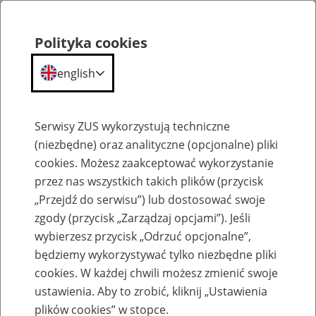
Polityka cookies
english
Menu
Search
Serwisy ZUS wykorzystują techniczne
(niezbędne) oraz analityczne (opcjonalne) pliki
cookies. Możesz zaakceptować wykorzystanie
Szkolenia
przez nas wszystkich takich plików (przycisk
„Przejdź do serwisu”) lub dostosować swoje
zgody (przycisk „Zarządzaj opcjami”). Jeśli
wybierzesz przycisk „Odrzuć opcjonalne”,
będziemy wykorzystywać tylko niezbędne pliki
cookies. W każdej chwili możesz zmienić swoje
Zaproś ZUS do siebie - zakładanie profili
ustawienia. Aby to zrobić, kliknij „Ustawienia
eZUS w siedzibie Twojej firmy
plików cookies” w stopce.