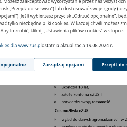
es. Możesz zaakceptować wykorzystanie przez nas wszystkich 
dzaj wydarzenia
Szkolenia
ycisk „Przejdź do serwisu”) lub dostosować swoje zgody (przy
opcjami”). Jeśli wybierzesz przycisk „Odrzuć opcjonalne”, bę
sential area
obsługa klientów
ać tylko niezbędne pliki cookies. W każdej chwili możesz zm
 Aby to zrobić, kliknij „Ustawienia plików cookies” w stopce.
ent description
Platforma Usług Elektronicznych ZUS eZ
to narzędzie, które ułatwia dostęp do u
okies dla www.zus.pl
ostatnia aktualizacja 19.08.2024 r.
Jednym z jego najważniejszych elementów 
większość spraw przez Internet.
 opcjonalne
Zarządzaj opcjami
Przejdź do 
Kto może skorzystać z eZUS
Każdy klient, który:
ukończył 18 lat,
założy konto na eZUS i
potwierdzi swoją tożsamość.
Co umożliwia eZUS
wgląd do danych zgromadzonych w 
przekazywanie dokumentów ubezpiec