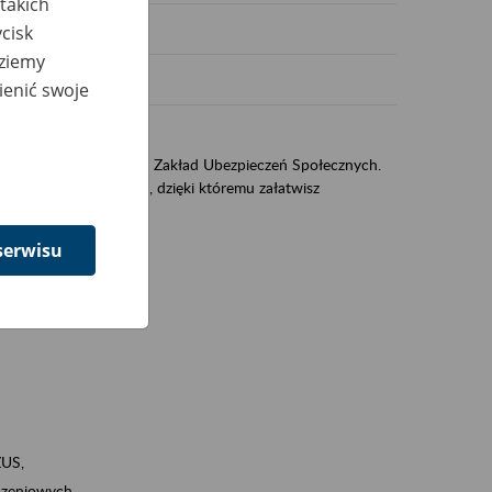
takich
cisk
dziemy
ienić swoje
US
sług świadczonych przez Zakład Ubezpieczeń Społecznych.
jest portal PUE/eZUS, dzięki któremu załatwisz
serwisu
ZUS,
zeniowych,