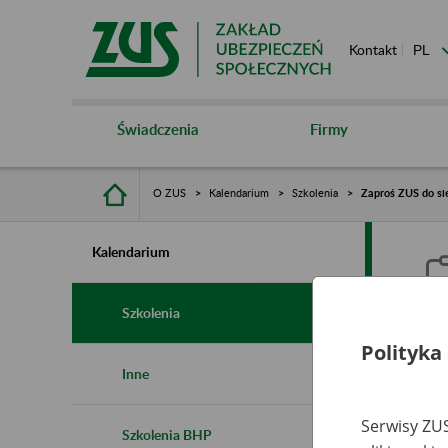
Kontakt
Świadczenia
Firmy
O ZUS
Kalendarium
Szkolenia
Zaproś ZUS do sie
Kalendarium
Szkolenia
Polityka
Z
Inne
s
Serwisy ZUS
Szkolenia BHP