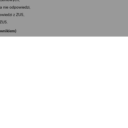
a nie odpowiedzi,
wiedzi z ZUS,
 ZUS.
cownikiem)
e na koncie w ZUS,
onta ubezpieczonego,
nych zwolnieniach lekarskich - e-ZLA
iębiorcą)
, za pomocą której m.in. zgłosisz pracownika do
 dokumenty rozliczeniowe z wykorzystaniem danych z bazy
iadczenia o niezaleganiu i odebrać go na eZUS,
swoich pracowników - e-ZLA
11A, czyli informacji o dochodach uzyskanych od ZUS lub
o obliczenia podatku przez ZUS,