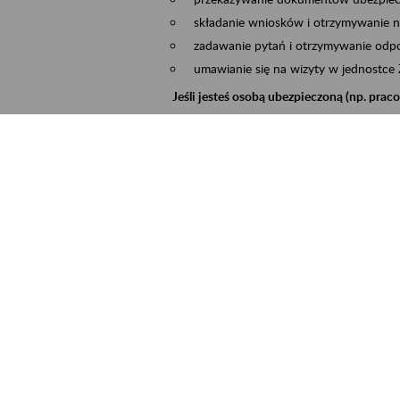
składanie wniosków i otrzymywanie n
zadawanie pytań i otrzymywanie odpo
umawianie się na wizyty w jednostce
Jeśli jesteś osobą ubezpieczoną (np. pra
możesz sprawdzić swoje dane zapisan
masz dostęp do informacji o stanie k
masz dostęp do informacji o wystawio
Jeśli jesteś płatnikiem składek (np. przeds
możesz skorzystać z aplikacji ePłatnik
ubezpieczeń, wypełnisz i przekażesz
ZUS,
możesz złożyć wniosek o wydanie zaśw
masz dostęp do zwolnień lekarskich 
Jeśli jesteś świadczeniobiorcą
masz dostęp m.in. do formularza PIT 
do formularza PIT 40A, czyli roczneg