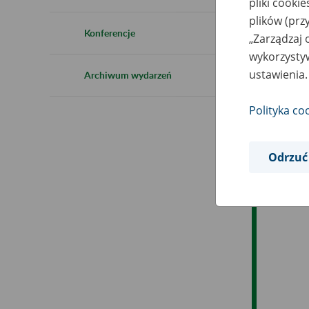
pliki cooki
Ro
plików (prz
Konferencje
„Zarządzaj 
Es
wykorzystyw
ustawienia.
Archiwum wydarzeń
Ev
Polityka co
Odrzuć