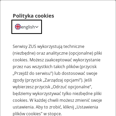
Polityka cookies
english
Menu
Search
Serwisy ZUS wykorzystują techniczne
(niezbędne) oraz analityczne (opcjonalne) pliki
cookies. Możesz zaakceptować wykorzystanie
Szkolenia
przez nas wszystkich takich plików (przycisk
„Przejdź do serwisu”) lub dostosować swoje
zgody (przycisk „Zarządzaj opcjami”). Jeśli
wybierzesz przycisk „Odrzuć opcjonalne”,
będziemy wykorzystywać tylko niezbędne pliki
cookies. W każdej chwili możesz zmienić swoje
Zaproś ZUS do siebie - zakładanie profili
ustawienia. Aby to zrobić, kliknij „Ustawienia
eZUS w siedzibie Twojej firmy
plików cookies” w stopce.