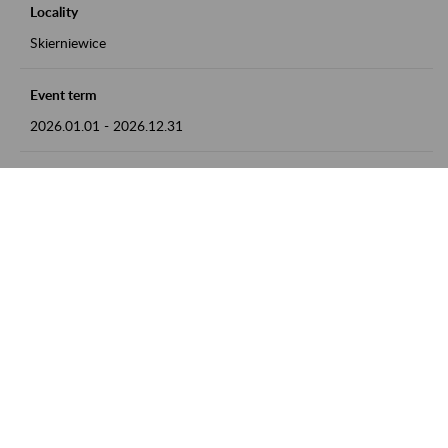
Locality
Skierniewice
Event term
2026.01.01
-
2026.12.31
Contact
numer telefonu: 46 813 23 81 lub adres e-mail:
grazyna.libera@zus.pl
Zobacz także
Zaproś ZUS do siebie: Aktywni 50+