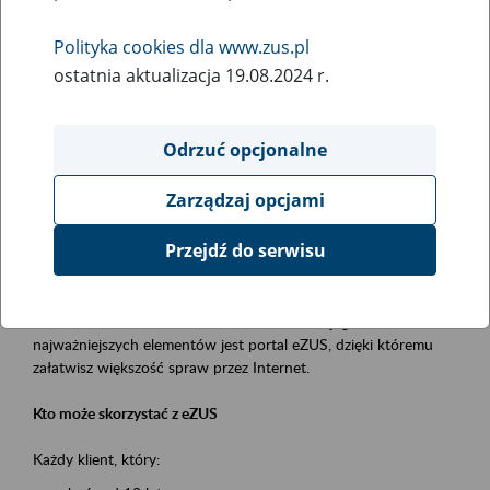
Polityka cookies dla www.zus.pl
Rodzaj wydarzenia
ostatnia aktualizacja 19.08.2024 r.
Szkolenia
Essential area
Odrzuć opcjonalne
obsługa klientów
Zarządzaj opcjami
Event description
Przejdź do serwisu
Platforma Usług Elektronicznych ZUS eZUS
to narzędzie, które ułatwia dostęp do usług świadczonych przez
Zakład Ubezpieczeń Społecznych. Jednym z jego
najważniejszych elementów jest portal eZUS, dzięki któremu
załatwisz większość spraw przez Internet.
Kto może skorzystać z eZUS
Każdy klient, który: