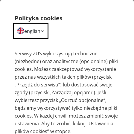
Polityka cookies
english
Menu
Search
Serwisy ZUS wykorzystują techniczne
(niezbędne) oraz analityczne (opcjonalne) pliki
cookies. Możesz zaakceptować wykorzystanie
Szkolenia
przez nas wszystkich takich plików (przycisk
„Przejdź do serwisu”) lub dostosować swoje
zgody (przycisk „Zarządzaj opcjami”). Jeśli
wybierzesz przycisk „Odrzuć opcjonalne”,
będziemy wykorzystywać tylko niezbędne pliki
cookies. W każdej chwili możesz zmienić swoje
Zaproś ZUS do siebie - zakładanie profili
ustawienia. Aby to zrobić, kliknij „Ustawienia
eZUS w siedzibie Twojej firmy
plików cookies” w stopce.