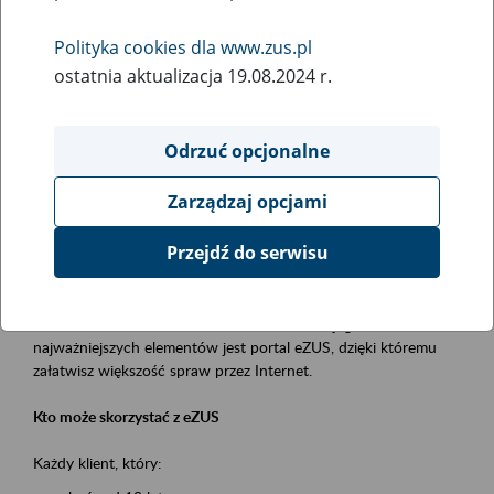
Polityka cookies dla www.zus.pl
Rodzaj wydarzenia
ostatnia aktualizacja 19.08.2024 r.
Szkolenia
Essential area
Odrzuć opcjonalne
obsługa klientów
Zarządzaj opcjami
Event description
Przejdź do serwisu
Platforma Usług Elektronicznych ZUS eZUS
to narzędzie, które ułatwia dostęp do usług świadczonych przez
Zakład Ubezpieczeń Społecznych. Jednym z jego
najważniejszych elementów jest portal eZUS, dzięki któremu
załatwisz większość spraw przez Internet.
Kto może skorzystać z eZUS
Każdy klient, który: