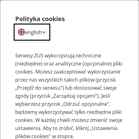
Polityka cookies
english
Menu
Search
Serwisy ZUS wykorzystują techniczne
(niezbędne) oraz analityczne (opcjonalne) pliki
cookies. Możesz zaakceptować wykorzystanie
Szkolenia
przez nas wszystkich takich plików (przycisk
„Przejdź do serwisu”) lub dostosować swoje
zgody (przycisk „Zarządzaj opcjami”). Jeśli
wybierzesz przycisk „Odrzuć opcjonalne”,
będziemy wykorzystywać tylko niezbędne pliki
cookies. W każdej chwili możesz zmienić swoje
Zaproś ZUS do siebie - zakładanie profili
ustawienia. Aby to zrobić, kliknij „Ustawienia
eZUS w siedzibie Twojej firmy
plików cookies” w stopce.