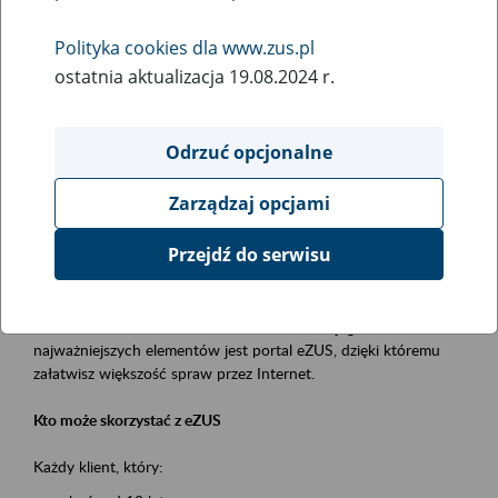
Polityka cookies dla www.zus.pl
Rodzaj wydarzenia
ostatnia aktualizacja 19.08.2024 r.
Szkolenia
Essential area
Odrzuć opcjonalne
obsługa klientów
Zarządzaj opcjami
Event description
Przejdź do serwisu
Platforma Usług Elektronicznych ZUS eZUS
to narzędzie, które ułatwia dostęp do usług świadczonych przez
Zakład Ubezpieczeń Społecznych. Jednym z jego
najważniejszych elementów jest portal eZUS, dzięki któremu
załatwisz większość spraw przez Internet.
Kto może skorzystać z eZUS
Każdy klient, który: