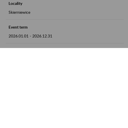
Locality
Skierniewice
Event term
2026.01.01
-
2026.12.31
Contact
numer telefonu: 46 813 23 81 lub adres e-mail:
grazyna.libera@zus.pl
Zobacz także
Zaproś ZUS do siebie: Aktywni 50+