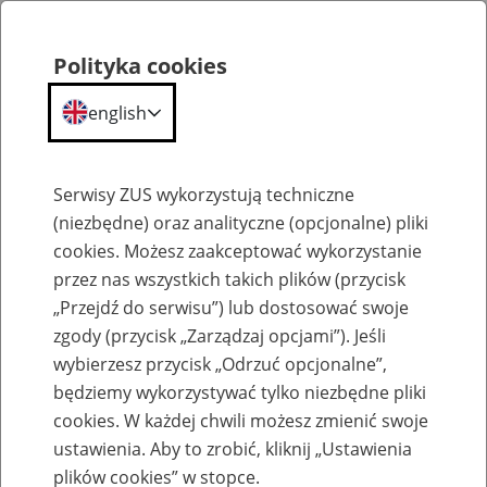
Polityka cookies
english
Menu
Search
Serwisy ZUS wykorzystują techniczne
(niezbędne) oraz analityczne (opcjonalne) pliki
cookies. Możesz zaakceptować wykorzystanie
Szkolenia
przez nas wszystkich takich plików (przycisk
„Przejdź do serwisu”) lub dostosować swoje
zgody (przycisk „Zarządzaj opcjami”). Jeśli
wybierzesz przycisk „Odrzuć opcjonalne”,
będziemy wykorzystywać tylko niezbędne pliki
cookies. W każdej chwili możesz zmienić swoje
Zaproś ZUS do siebie - zakładanie profili
ustawienia. Aby to zrobić, kliknij „Ustawienia
eZUS w siedzibie Twojej firmy
plików cookies” w stopce.