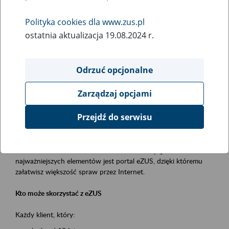
Polityka cookies dla www.zus.pl
Rodzaj wydarzenia
ostatnia aktualizacja 19.08.2024 r.
Szkolenia
Essential area
Odrzuć opcjonalne
obsługa klientów
Zarządzaj opcjami
Event description
Przejdź do serwisu
Platforma Usług Elektronicznych ZUS eZUS
to narzędzie, które ułatwia dostęp do usług świadczonych przez
Zakład Ubezpieczeń Społecznych. Jednym z jego
najważniejszych elementów jest portal eZUS, dzięki któremu
załatwisz większość spraw przez Internet.
Kto może skorzystać z eZUS
Każdy klient, który: