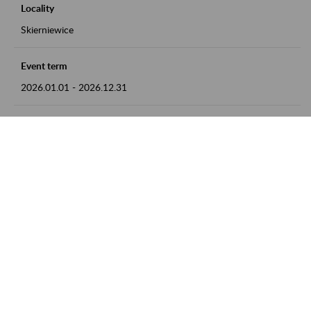
Locality
Skierniewice
Event term
2026.01.01
-
2026.12.31
Contact
numer telefonu: 46 813 23 81 lub adres e-mail:
grazyna.libera@zus.pl
Zobacz także
Zaproś ZUS do siebie: Aktywni 50+