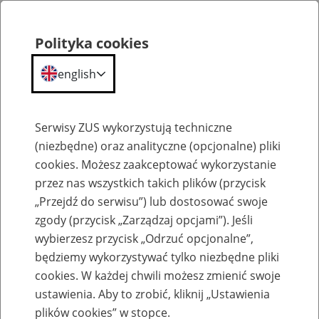
Polityka cookies
english
Menu
Search
Serwisy ZUS wykorzystują techniczne
(niezbędne) oraz analityczne (opcjonalne) pliki
cookies. Możesz zaakceptować wykorzystanie
Szkolenia
przez nas wszystkich takich plików (przycisk
„Przejdź do serwisu”) lub dostosować swoje
zgody (przycisk „Zarządzaj opcjami”). Jeśli
wybierzesz przycisk „Odrzuć opcjonalne”,
będziemy wykorzystywać tylko niezbędne pliki
cookies. W każdej chwili możesz zmienić swoje
Zaproś ZUS do siebie - zakładanie profili
ustawienia. Aby to zrobić, kliknij „Ustawienia
eZUS w siedzibie Twojej firmy
plików cookies” w stopce.