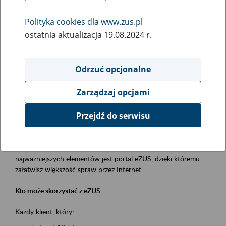
Polityka cookies dla www.zus.pl
Rodzaj wydarzenia
ostatnia aktualizacja 19.08.2024 r.
Szkolenia
Essential area
Odrzuć opcjonalne
obsługa klientów
Zarządzaj opcjami
Event description
Przejdź do serwisu
Platforma Usług Elektronicznych ZUS eZUS
to narzędzie, które ułatwia dostęp do usług świadczonych przez
Zakład Ubezpieczeń Społecznych. Jednym z jego
najważniejszych elementów jest portal eZUS, dzięki któremu
załatwisz większość spraw przez Internet.
Kto może skorzystać z eZUS
Każdy klient, który: