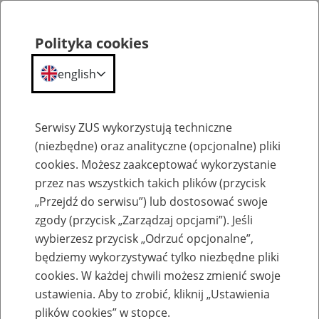
Polityka cookies
english
Menu
Search
Serwisy ZUS wykorzystują techniczne
(niezbędne) oraz analityczne (opcjonalne) pliki
cookies. Możesz zaakceptować wykorzystanie
Szkolenia
przez nas wszystkich takich plików (przycisk
„Przejdź do serwisu”) lub dostosować swoje
zgody (przycisk „Zarządzaj opcjami”). Jeśli
wybierzesz przycisk „Odrzuć opcjonalne”,
będziemy wykorzystywać tylko niezbędne pliki
cookies. W każdej chwili możesz zmienić swoje
Zaproś ZUS do siebie - zakładanie profili
ustawienia. Aby to zrobić, kliknij „Ustawienia
eZUS w siedzibie Twojej firmy
plików cookies” w stopce.