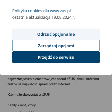
Polityka cookies dla www.zus.pl
Rodzaj wydarzenia
ostatnia aktualizacja 19.08.2024 r.
Szkolenia
Essential area
Odrzuć opcjonalne
obsługa klientów
Zarządzaj opcjami
Event description
Przejdź do serwisu
Platforma Usług Elektronicznych ZUS eZUS
to narzędzie, które ułatwia dostęp do usług świadczonych przez
Zakład Ubezpieczeń Społecznych. Jednym z jego
najważniejszych elementów jest portal eZUS, dzięki któremu
załatwisz większość spraw przez Internet.
Kto może skorzystać z eZUS
Każdy klient, który: