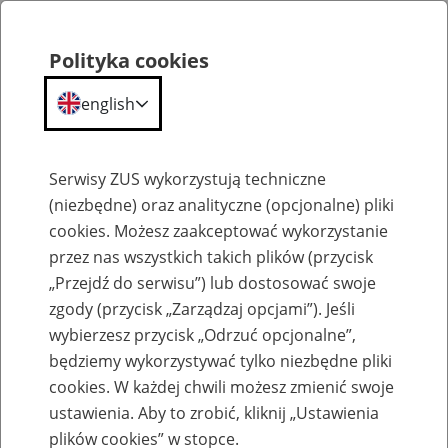
Polityka cookies
english
Menu
Search
Serwisy ZUS wykorzystują techniczne
(niezbędne) oraz analityczne (opcjonalne) pliki
cookies. Możesz zaakceptować wykorzystanie
Szkolenia
przez nas wszystkich takich plików (przycisk
„Przejdź do serwisu”) lub dostosować swoje
zgody (przycisk „Zarządzaj opcjami”). Jeśli
wybierzesz przycisk „Odrzuć opcjonalne”,
będziemy wykorzystywać tylko niezbędne pliki
cookies. W każdej chwili możesz zmienić swoje
Zaproś ZUS do siebie - zakładanie profili
ustawienia. Aby to zrobić, kliknij „Ustawienia
eZUS w siedzibie Twojej firmy
plików cookies” w stopce.