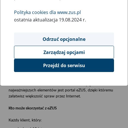
Polityka cookies dla www.zus.pl
Rodzaj wydarzenia
ostatnia aktualizacja 19.08.2024 r.
Szkolenia
Essential area
Odrzuć opcjonalne
obsługa klientów
Zarządzaj opcjami
Event description
Przejdź do serwisu
Platforma Usług Elektronicznych ZUS eZUS
to narzędzie, które ułatwia dostęp do usług świadczonych przez
Zakład Ubezpieczeń Społecznych. Jednym z jego
najważniejszych elementów jest portal eZUS, dzięki któremu
załatwisz większość spraw przez Internet.
Kto może skorzystać z eZUS
Każdy klient, który: