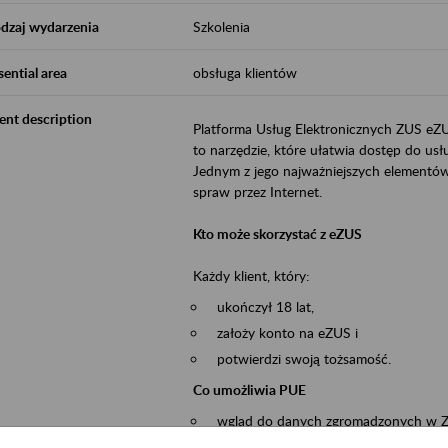
dzaj wydarzenia
Szkolenia
sential area
obsługa klientów
ent description
Platforma Usług Elektronicznych ZUS eZ
to narzędzie, które ułatwia dostęp do u
Jednym z jego najważniejszych elementów 
spraw przez Internet.
Kto może skorzystać z eZUS
Każdy klient, który:
ukończył 18 lat,
założy konto na eZUS i
potwierdzi swoją tożsamość.
Co umożliwia PUE
wgląd do danych zgromadzonych w 
przekazywanie dokumentów ubezpiec