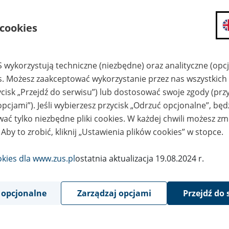
składanie wniosków i otrzymywanie n
 cookies
zadawanie pytań i otrzymywanie odpo
umawianie się na wizyty w jednostce
Jeśli jesteś osobą ubezpieczoną (np. pra
 wykorzystują techniczne (niezbędne) oraz analityczne (opc
możesz sprawdzić swoje dane zapisan
es. Możesz zaakceptować wykorzystanie przez nas wszystkich 
masz dostęp do informacji o stanie k
ycisk „Przejdź do serwisu”) lub dostosować swoje zgody (przy
masz dostęp do informacji o wystawio
opcjami”). Jeśli wybierzesz przycisk „Odrzuć opcjonalne”, bę
Jeśli jesteś płatnikiem składek (np. przeds
ać tylko niezbędne pliki cookies. W każdej chwili możesz zm
możesz skorzystać z aplikacji ePłatnik
 Aby to zrobić, kliknij „Ustawienia plików cookies” w stopce.
ubezpieczeń, wypełnisz i przekażesz
ZUS,
okies dla www.zus.pl
ostatnia aktualizacja 19.08.2024 r.
możesz złożyć wniosek o wydanie zaśw
masz dostęp do zwolnień lekarskich 
 opcjonalne
Zarządzaj opcjami
Przejdź do 
Jeśli jesteś świadczeniobiorcą
masz dostęp m.in. do formularza PIT 
do formularza PIT 40A, czyli roczneg