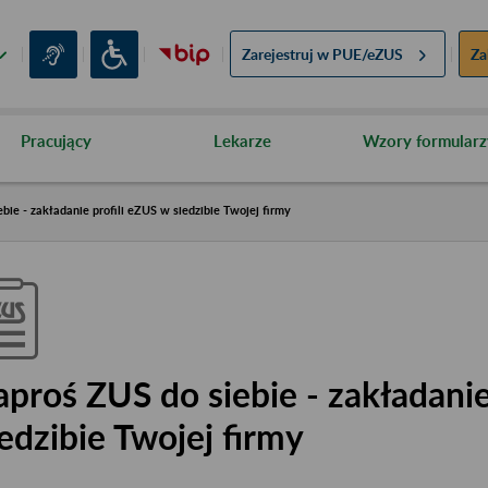
Zarejestruj w
PUE/eZUS
Za
Pracujący
Lekarze
Wzory formularz
bie - zakładanie profili eZUS w siedzibie Twojej firmy
aproś ZUS do siebie - zakładanie
iedzibie Twojej firmy