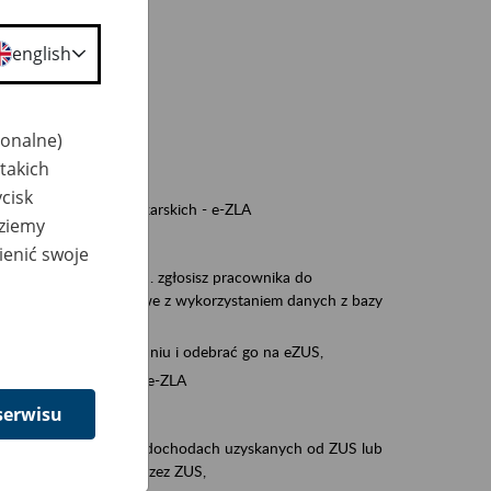
a nie odpowiedzi,
english
wiedzi z ZUS,
 ZUS.
cownikiem)
jonalne)
e na koncie w ZUS,
takich
onta ubezpieczonego,
cisk
nych zwolnieniach lekarskich - e-ZLA
dziemy
iębiorcą)
ienić swoje
, za pomocą której m.in. zgłosisz pracownika do
 dokumenty rozliczeniowe z wykorzystaniem danych z bazy
iadczenia o niezaleganiu i odebrać go na eZUS,
swoich pracowników - e-ZLA
serwisu
11A, czyli informacji o dochodach uzyskanych od ZUS lub
o obliczenia podatku przez ZUS,