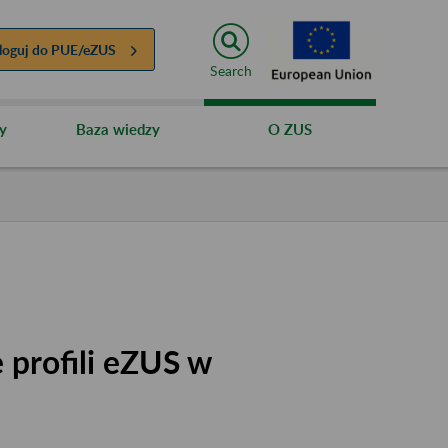
loguj do
PUE/eZUS
Search
y
Baza wiedzy
O ZUS
 profili eZUS w