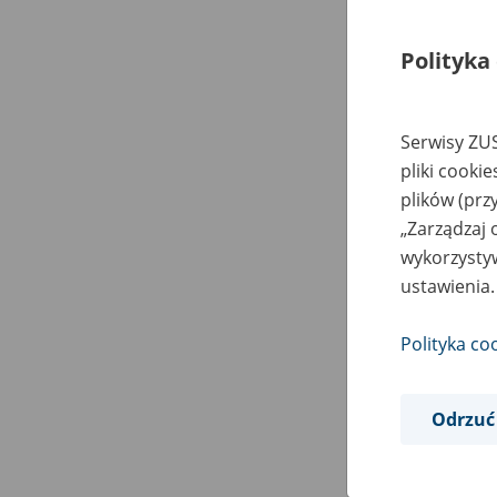
Polityka
Serwisy ZUS
pliki cooki
plików (prz
„Zarządzaj 
wykorzystyw
ustawienia.
Polityka co
Odrzuć