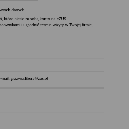
swoich danych.
eń, które niesie za sobą konto na eZUS.
cownikami i uzgodnić termin wizyty w Twojej firmie,
mail: grazyna.libera@zus.pl