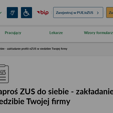
Zarejestruj w
PUE/eZUS
Za
Pracujący
Lekarze
Wzory formularz
bie - zakładanie profili eZUS w siedzibie Twojej firmy
aproś ZUS do siebie - zakładanie
iedzibie Twojej firmy