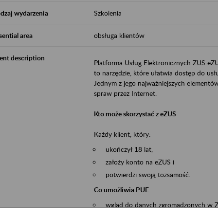
dzaj wydarzenia
Szkolenia
sential area
obsługa klientów
ent description
Platforma Usług Elektronicznych ZUS eZ
to narzędzie, które ułatwia dostęp do u
Jednym z jego najważniejszych elementów 
spraw przez Internet.
Kto może skorzystać z eZUS
Każdy klient, który:
ukończył 18 lat,
założy konto na eZUS i
potwierdzi swoją tożsamość.
Co umożliwia PUE
wgląd do danych zgromadzonych w 
przekazywanie dokumentów ubezpiec