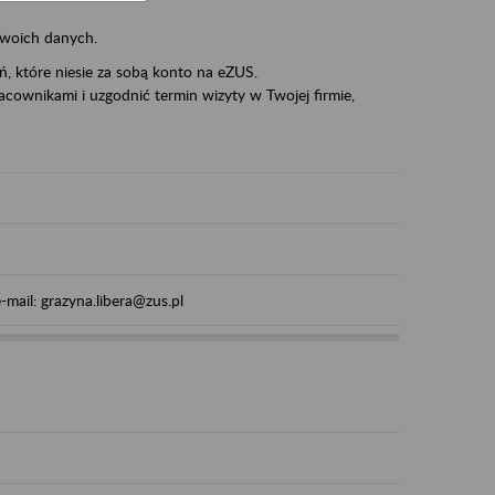
swoich danych.
eń, które niesie za sobą konto na eZUS.
cownikami i uzgodnić termin wizyty w Twojej firmie,
mail: grazyna.libera@zus.pl