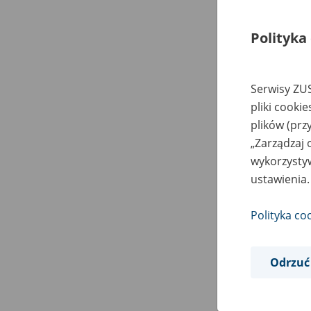
Polityka
Serwisy ZUS
pliki cooki
plików (prz
„Zarządzaj 
wykorzystyw
ustawienia.
Polityka co
Odrzuć