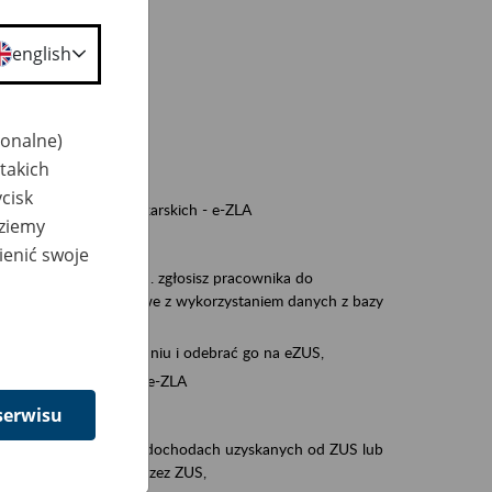
a nie odpowiedzi,
english
wiedzi z ZUS,
 ZUS.
cownikiem)
jonalne)
e na koncie w ZUS,
takich
onta ubezpieczonego,
cisk
nych zwolnieniach lekarskich - e-ZLA
dziemy
iębiorcą)
ienić swoje
, za pomocą której m.in. zgłosisz pracownika do
 dokumenty rozliczeniowe z wykorzystaniem danych z bazy
iadczenia o niezaleganiu i odebrać go na eZUS,
swoich pracowników - e-ZLA
serwisu
11A, czyli informacji o dochodach uzyskanych od ZUS lub
o obliczenia podatku przez ZUS,