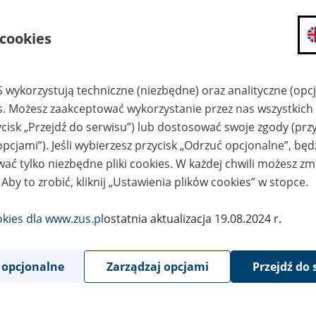
składanie wniosków i otrzymywanie n
 cookies
zadawanie pytań i otrzymywanie odpo
umawianie się na wizyty w jednostce
Jeśli jesteś osobą ubezpieczoną (np. pra
 wykorzystują techniczne (niezbędne) oraz analityczne (opc
możesz sprawdzić swoje dane zapisan
es. Możesz zaakceptować wykorzystanie przez nas wszystkich 
masz dostęp do informacji o stanie k
ycisk „Przejdź do serwisu”) lub dostosować swoje zgody (przy
masz dostęp do informacji o wystawio
opcjami”). Jeśli wybierzesz przycisk „Odrzuć opcjonalne”, bę
Jeśli jesteś płatnikiem składek (np. przeds
ać tylko niezbędne pliki cookies. W każdej chwili możesz zm
możesz skorzystać z aplikacji ePłatnik
 Aby to zrobić, kliknij „Ustawienia plików cookies” w stopce.
ubezpieczeń, wypełnisz i przekażesz
ZUS,
okies dla www.zus.pl
ostatnia aktualizacja 19.08.2024 r.
możesz złożyć wniosek o wydanie zaśw
masz dostęp do zwolnień lekarskich 
 opcjonalne
Zarządzaj opcjami
Przejdź do 
Jeśli jesteś świadczeniobiorcą
masz dostęp m.in. do formularza PIT 
do formularza PIT 40A, czyli roczneg