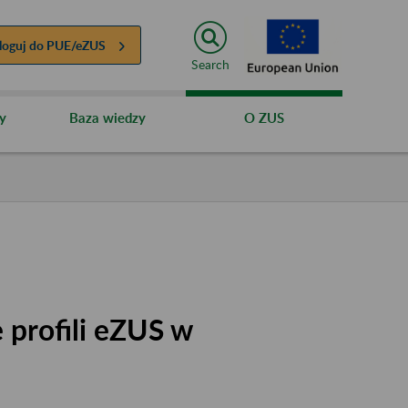
loguj do
PUE/eZUS
Search
y
Baza wiedzy
O ZUS
 profili eZUS w