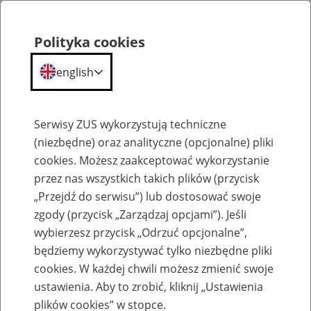
Polityka cookies
english
Menu
Search
Serwisy ZUS wykorzystują techniczne
(niezbędne) oraz analityczne (opcjonalne) pliki
cookies. Możesz zaakceptować wykorzystanie
Szkolenia
przez nas wszystkich takich plików (przycisk
„Przejdź do serwisu”) lub dostosować swoje
zgody (przycisk „Zarządzaj opcjami”). Jeśli
wybierzesz przycisk „Odrzuć opcjonalne”,
będziemy wykorzystywać tylko niezbędne pliki
cookies. W każdej chwili możesz zmienić swoje
Zaproś ZUS do siebie - zakładanie profili
ustawienia. Aby to zrobić, kliknij „Ustawienia
eZUS w siedzibie Twojej firmy
plików cookies” w stopce.