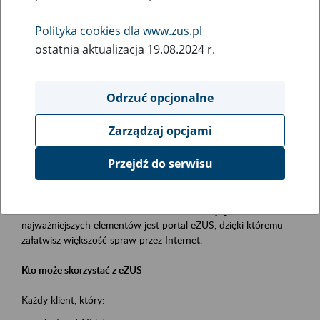
Polityka cookies dla www.zus.pl
Rodzaj wydarzenia
ostatnia aktualizacja 19.08.2024 r.
Szkolenia
Essential area
Odrzuć opcjonalne
obsługa klientów
Zarządzaj opcjami
Event description
Przejdź do serwisu
Platforma Usług Elektronicznych ZUS eZUS
to narzędzie, które ułatwia dostęp do usług świadczonych przez
Zakład Ubezpieczeń Społecznych. Jednym z jego
najważniejszych elementów jest portal eZUS, dzięki któremu
załatwisz większość spraw przez Internet.
Kto może skorzystać z eZUS
Każdy klient, który: