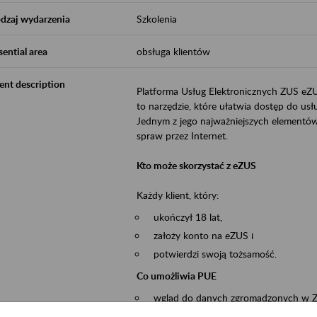
dzaj wydarzenia
Szkolenia
sential area
obsługa klientów
ent description
Platforma Usług Elektronicznych ZUS eZ
to narzędzie, które ułatwia dostęp do u
Jednym z jego najważniejszych elementów 
spraw przez Internet.
Kto może skorzystać z eZUS
Każdy klient, który:
ukończył 18 lat,
założy konto na eZUS i
potwierdzi swoją tożsamość.
Co umożliwia PUE
wgląd do danych zgromadzonych w 
przekazywanie dokumentów ubezpiec