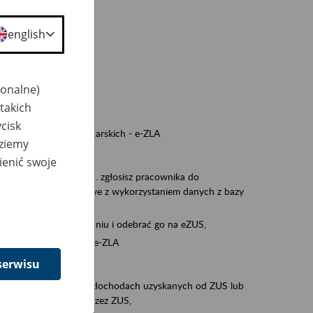
a nie odpowiedzi,
english
wiedzi z ZUS,
 ZUS.
cownikiem)
jonalne)
e na koncie w ZUS,
takich
onta ubezpieczonego,
cisk
nych zwolnieniach lekarskich - e-ZLA
dziemy
iębiorcą)
ienić swoje
, za pomocą której m.in. zgłosisz pracownika do
 dokumenty rozliczeniowe z wykorzystaniem danych z bazy
iadczenia o niezaleganiu i odebrać go na eZUS,
swoich pracowników - e-ZLA
serwisu
11A, czyli informacji o dochodach uzyskanych od ZUS lub
o obliczenia podatku przez ZUS,