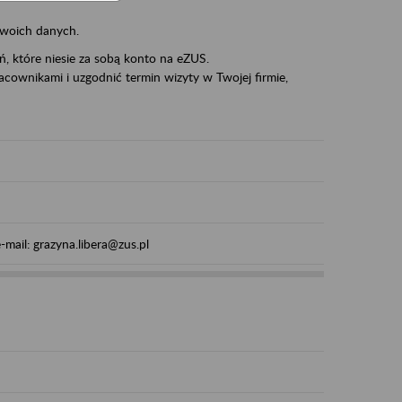
swoich danych.
eń, które niesie za sobą konto na eZUS.
cownikami i uzgodnić termin wizyty w Twojej firmie,
mail: grazyna.libera@zus.pl