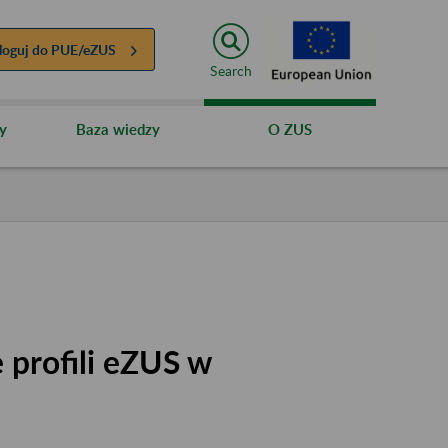
loguj do
PUE/eZUS
Search
y
Baza wiedzy
O ZUS
 profili eZUS w