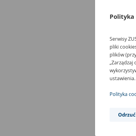
Polityka
Serwisy ZUS
pliki cooki
plików (prz
„Zarządzaj 
wykorzystyw
ustawienia.
Polityka co
Odrzuć