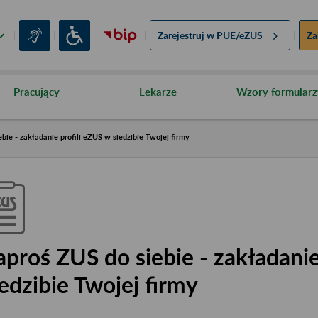
Zarejestruj w
PUE/eZUS
Za
Pracujący
Lekarze
Wzory formularz
bie - zakładanie profili eZUS w siedzibie Twojej firmy
aproś ZUS do siebie - zakładanie
iedzibie Twojej firmy