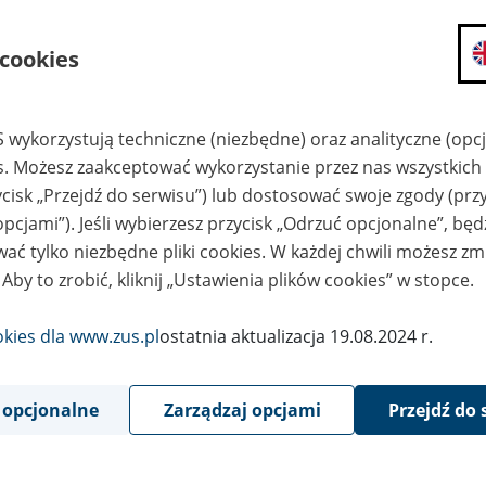
składanie wniosków i otrzymywanie n
 cookies
zadawanie pytań i otrzymywanie odpo
umawianie się na wizyty w jednostce
Jeśli jesteś osobą ubezpieczoną (np. pra
 wykorzystują techniczne (niezbędne) oraz analityczne (opc
możesz sprawdzić swoje dane zapisan
es. Możesz zaakceptować wykorzystanie przez nas wszystkich 
masz dostęp do informacji o stanie k
ycisk „Przejdź do serwisu”) lub dostosować swoje zgody (przy
masz dostęp do informacji o wystawio
opcjami”). Jeśli wybierzesz przycisk „Odrzuć opcjonalne”, bę
Jeśli jesteś płatnikiem składek (np. przeds
ać tylko niezbędne pliki cookies. W każdej chwili możesz zm
możesz skorzystać z aplikacji ePłatnik
 Aby to zrobić, kliknij „Ustawienia plików cookies” w stopce.
ubezpieczeń, wypełnisz i przekażesz
ZUS,
okies dla www.zus.pl
ostatnia aktualizacja 19.08.2024 r.
możesz złożyć wniosek o wydanie zaśw
masz dostęp do zwolnień lekarskich 
 opcjonalne
Zarządzaj opcjami
Przejdź do 
Jeśli jesteś świadczeniobiorcą
masz dostęp m.in. do formularza PIT 
do formularza PIT 40A, czyli roczneg